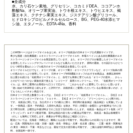
■全成分
水、カリ石ケン素地、グリセリン、コカミドDEA、ココアンホ
酢酸Na、オリーブ果実油、トウキ根エキス、トウヒエキス、褐
藻エキス、クチナシ果実エキス、ジステアリン酸グリコール、
ヒドロキシプロピルメチルセルロース、BG、PEG-40水添ヒマ
シ油、エタノール、EDTA-4Na、香料
このWEBページはオリーブオイルをはじめ、オリーブ化粧品の日本オリーブ公式通販サイトです。
希少な国産（自社農園産）エキストラバージンオリーブオイルや、本場スペインにある自社農園産のエキ
ストラバージンオリーブオイルを限定販売しています。 また、オリーブのプロが厳選したオリーブオイル
を使用したドレッシングやフレーバーオイルなども購入いただけます。 原料の選抜、その設計からひとつ
ひとつ研究を重ねたシンプル処方のオリーブの化粧品を製造しています。
オリーブオイルだけでなく、オリーブの葉、オリーブ果汁・オリーブスクワランなど、オリーブ由来の潤
いの恵みをたっぷり使用しています。 日本オリーブWEB通販スタッフのおすすめ商品は、創業以来60年
以上愛され続ける「
化粧用オリーブオイル
」と、自宅でも簡単に育てられる「
オリーブの苗木
」、さらっ
とのびてべたつかない家族全員で使える「
シコリーブ 薬用スキンクリーム
」です。 「化粧用オリーブオ
イル」は、長年ご愛用のお客様から口コミで広がり、「これからもずっと愛用していきたいと思います」
「使い始めて約30年近く経ちます」と評判です。 比較的長くご愛用いただいているお客様が多いのが、と
てもうれしいイチオシ商品です。
日本オリーブの売上数量ランキングは、【1位】オリーブマノン 「
化粧用オリーブオイル
」、【2位】
エキ
ストラバージンオリーブオイル 「トルトサ」
、【3位】
オリーブマノン 「グリーンローション(果汁水)」
です。 化粧品に関しては、当公式サイトでの購入に限り、
30日間の返金保証（返品保証）
も実施していま
す。 一部商品（苗木・予約商品・入荷待ち商品）を除き、平日（月曜日～金曜日）は午後2時までのご注
文で即日出荷、土曜日は午後12時までのご注文で当日出荷いたします。 化粧品・食品はギフト包装（ギフ
トラッピング）＆ギフト配送可能、苗木は指定の送り先への配送は可能です。 化粧品・食品は各種熨斗
（のし）も無料にて対応します。表書きが不明な場合はご相談ください。
配送については、北海道・沖縄など、離島にもお送り可能です。 岡山県からの出荷になりますので、岡
山・広島・関西地方の 大阪・京都・滋賀・奈良・和歌山・兵庫・名古屋（愛知）・三重・岐阜・関東地方
の 東京・神奈川・千葉・埼玉などには、最短で注文の翌日着も可能です。 ご購入金額7,000円以上 送料無
料 、全国送料一律です。