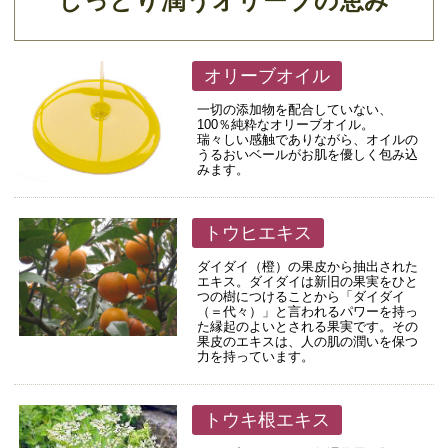
しっとり潤うオリーブの恵み
オリーブオイル
一切の添加物を配合していない、
100％純粋なオリーブオイル。
瑞々しい感触でありながら、オイルの
うるおいベールがお肌を優しく包み込
みます。
トウヒエキス
ダイダイ（橙）の果皮から抽出された
エキス。ダイダイは新旧の果実をひと
つの樹につけることから「ダイダイ
（＝代々）」と言われるパワーを持っ
た縁起のよいとされる果実です。その
果皮のエキスは、人の肌の潤いを保つ
力を持っています。
トウキ根エキス