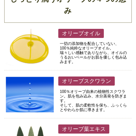
み
オリーブオイル
一切の添加物を配合していない、
100％純粋なオリーブオイル。
瑞々しい感触でありながら、オイルの
うるおいベールがお肌を優しく包み込
みます。
オリーブスクワラン
100％オリーブ由来の植物性スクワラ
ン。肌を包み込み、水分蒸発を防ぎま
す。
そして、肌の柔軟性を保ち、ふっくら
とやわらか肌に導きます。
オリーブ葉エキス