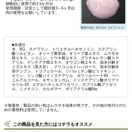
朝晩顔に使用で約1.5か月分
使用期限：目安として開封後3～6ヶ月以
内の使用をお願いしています。
■全成分
水、BG、スクワラン、トリエチルヘキサノイン、ステアリン
酸ソルビタン、オリーブ果実油、オリーブ葉エキス、ムラサキ
根エキス、シコニン、トウキ根エキス、グリチルレチン酸ステ
アリル、ゲンチアナ根エキス、オウゴン根エキス、加水分解ダ
イズエキス（黒大豆）、グリコシルトレハロース、加水分解水
添デンプン、トコフェロール、ジパルミチン酸ピリドキシン、
セリン、リンゴ酸ジイソステアリル、ポリソルベート60、ベヘ
ニルアルコール、キサンタンガム、イソステアリン酸ポリグリ
セリル-10、エチルヘキシルグリセリン、カプリル酸グリセリ
ル、ジメチコン、カルボマー、ポリアクリル酸Na
※無着色：製品の赤い色はムラサキ由来の色です。その他の色付けのた
めの着色料は使用していません。
この商品を見た方にはコチラもオススメ