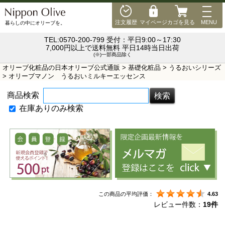
MEN
注文履歴
マイページ
カゴを見る
MENU
暮らしの中にオリーブを。
TEL:0570-200-799 受付：平日9:00～17:30
7,000円以上で送料無料 平日14時当日出荷
(※)一部商品除く
オリーブ化粧品の日本オリーブ公式通販
>
基礎化粧品
>
うるおいシリーズ
> オリーブマノン うるおいミルキーエッセンス
商品検索
在庫ありのみ検索
この商品の平均評価：
4.63
レビュー件数：
19件