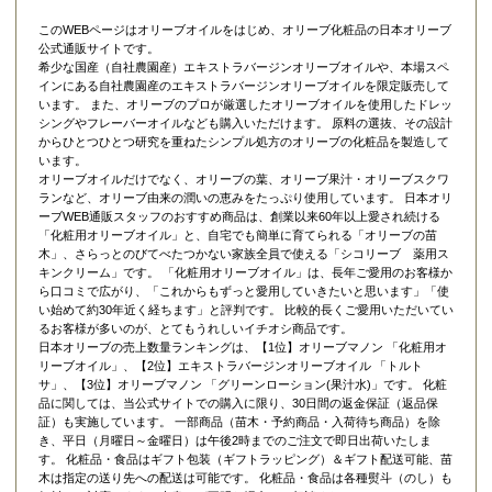
このWEBページはオリーブオイルをはじめ、オリーブ化粧品の日本オリーブ
公式通販サイトです。
希少な国産（自社農園産）エキストラバージンオリーブオイルや、本場スペ
インにある自社農園産のエキストラバージンオリーブオイルを限定販売して
います。 また、オリーブのプロが厳選したオリーブオイルを使用したドレッ
シングやフレーバーオイルなども購入いただけます。 原料の選抜、その設計
からひとつひとつ研究を重ねたシンプル処方のオリーブの化粧品を製造して
います。
オリーブオイルだけでなく、オリーブの葉、オリーブ果汁・オリーブスクワ
ランなど、オリーブ由来の潤いの恵みをたっぷり使用しています。 日本オリ
ーブWEB通販スタッフのおすすめ商品は、創業以来60年以上愛され続ける
「
化粧用オリーブオイル
」と、自宅でも簡単に育てられる「
オリーブの苗
木
」、さらっとのびてべたつかない家族全員で使える「
シコリーブ 薬用ス
キンクリーム
」です。 「化粧用オリーブオイル」は、長年ご愛用のお客様か
ら口コミで広がり、「これからもずっと愛用していきたいと思います」「使
い始めて約30年近く経ちます」と評判です。 比較的長くご愛用いただいてい
るお客様が多いのが、とてもうれしいイチオシ商品です。
日本オリーブの売上数量ランキングは、【1位】オリーブマノン 「
化粧用オ
リーブオイル
」、【2位】
エキストラバージンオリーブオイル 「トルト
サ」
、【3位】
オリーブマノン 「グリーンローション(果汁水)」
です。 化粧
品に関しては、当公式サイトでの購入に限り、
30日間の返金保証（返品保
証）
も実施しています。 一部商品（苗木・予約商品・入荷待ち商品）を除
き、平日（月曜日～金曜日）は午後2時までのご注文で即日出荷いたしま
す。 化粧品・食品はギフト包装（ギフトラッピング）＆ギフト配送可能、苗
木は指定の送り先への配送は可能です。 化粧品・食品は各種熨斗（のし）も