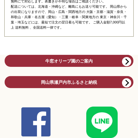
無料にて対応します。表書きが不明な場合はご相談ください。
配送については、北海道・沖縄など、離島にもお送り可能です。 岡山県から
の出荷になりますので、岡山・広島・関西地方の 大阪・京都・滋賀・奈良・
和歌山・兵庫・名古屋（愛知）・三重・岐阜・関東地方の 東京・神奈川・千
葉・埼玉などには、最短で注文の翌日着も可能です。 ご購入金額7,000円以
上 送料無料 、全国送料一律です。
牛窓オリーブ園のご案内
岡山県瀬戸内市ふるさと納税