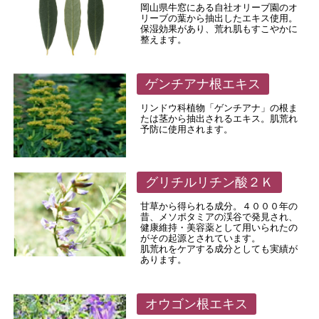
岡山県牛窓にある自社オリーブ園のオ
リーブの葉から抽出したエキス使用。
保湿効果があり、荒れ肌もすこやかに
整えます。
ゲンチアナ根エキス
リンドウ科植物「ゲンチアナ」の根ま
たは茎から抽出されるエキス。肌荒れ
予防に使用されます。
グリチルリチン酸２Ｋ
甘草から得られる成分。４０００年の
昔、メソポタミアの渓谷で発見され、
健康維持・美容薬として用いられたの
がその起源とされています。
肌荒れをケアする成分としても実績が
あります。
オウゴン根エキス