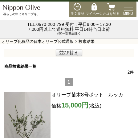
MEN
注文履歴
マイページ
カゴを見る
MENU
暮らしの中にオリーブを。
TEL:0570-200-799 受付：平日9:00～17:30
7,000円以上で送料無料 平日14時当日出荷
(※)一部商品除く
オリーブ化粧品の日本オリーブ公式通販
> 検索結果
並び替え
商品検索結果一覧
2
件
1
オリーブ苗木8号ポット ルッカ
15,000円
価格
(税込)