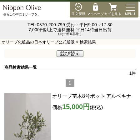
MEN
注文履歴
マイページ
カゴを見る
MENU
暮らしの中にオリーブを。
TEL:0570-200-799 受付：平日9:00～17:30
7,000円以上で送料無料 平日14時当日出荷
(※)一部商品除く
オリーブ化粧品の日本オリーブ公式通販
> 検索結果
並び替え
商品検索結果一覧
1
件
1
オリーブ苗木8号ポット アルベキナ
15,000円
価格
(税込)