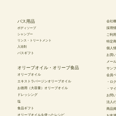
バス用品
会社
採用
ボディソープ
シャンプー
ご利
リンス・トリートメント
特定
入浴剤
個人
バスギフト
お買
メー
オリーブオイル・オリーブ食品
サン
オリーブオイル
会員
エキストラバージンオリーブオイル
・ロ
お徳用（大容量）オリーブオイル
・マ
ドレッシング
お問
塩
法人
食品ギフト
商品
オリーブオイルを使ったレシピ
お友