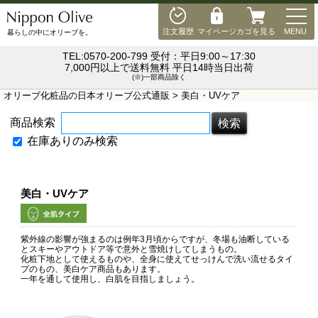
MEN
注文履歴
マイページ
カゴを見る
MENU
暮らしの中にオリーブを。
TEL:0570-200-799 受付：平日9:00～17:30
7,000円以上で送料無料 平日14時当日出荷
(※)一部商品除く
オリーブ化粧品の日本オリーブ公式通販
> 美白・UVケア
商品検索
在庫ありのみ検索
美白・UVケア
紫外線の影響が強まるのは例年3月頃からですが、冬場も油断している
とスキーやアウトドア等で意外と雪焼けしてしまうもの。
化粧下地として使えるものや、全身に使えてせっけんで洗い流せるタイ
プのもの、美白ケア商品もあります。
一年を通して使用し、白肌を目指しましょう。