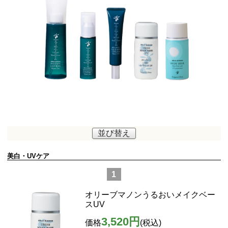
並び替え
美白・UVケア
1
オリーブマノンうるおいメイクベー
スUV
3,520円
価格
(税込)