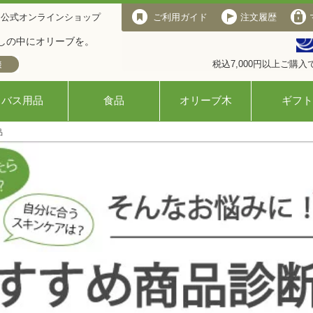
 公式オンラインショップ
ご利用ガイド
注文履歴
しの中にオリーブを。
税込7,000円以上ご購
バス用品
食品
オリーブ木
ギフト
品