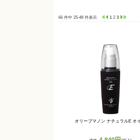
66 件中 25-48 件表示
1
2
3
オリーブマノン ナチュラルE オ
4,840円