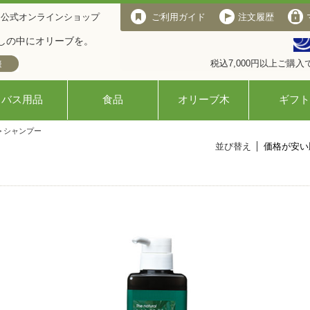
 公式オンラインショップ
ご利用ガイド
注文履歴
しの中にオリーブを。
税込7,000円以上ご購
バス用品
食品
オリーブ木
ギフト
> シャンプー
並び替え
価格が安い