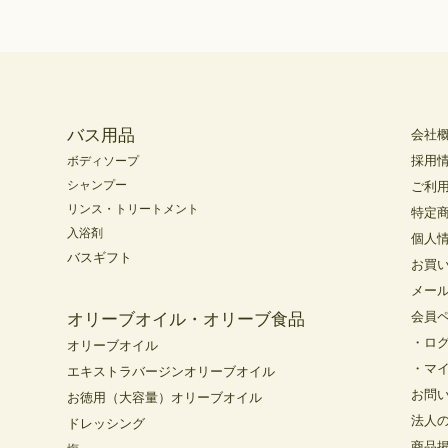
バス用品
会社
採用
ボディソープ
シャンプー
ご利
リンス・トリートメント
特定
入浴剤
個人
バスギフト
お買
メー
会員
オリーブオイル・オリーブ食品
・ロ
オリーブオイル
・マ
エキストラバージンオリーブオイル
お問
お徳用（大容量）オリーブオイル
法人
ドレッシング
商品