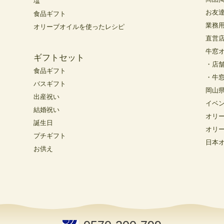
塩
お友
食品ギフト
業務
オリーブオイルを使ったレシピ
直営
牛窓
ギフトセット
・店
食品ギフト
・牛
バスギフト
岡山
出産祝い
イベ
結婚祝い
オリ
誕生日
オリ
プチギフト
日本
お供え