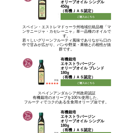
オリーブオイル シングル
450g
（有機ＪＡＳ認定）
スペイン・エストレマドゥーラ州地域伝統品種「マ
ンサニージャ・カセレーニャ」単一品種のオイルで
す。
若々しいグリーンフルーティ風味でありながら口の
中で甘みが広がり、パンや野菜・果物との相性が抜
群です。
有機栽培
エキストラバージン
オリーブオイル ブレンド
180g
（有機ＪＡＳ認定）
スペインアンダルシア州政府認証
有機栽培のオリーブを100％使用した、
フルーティでコクのある生食用オリーブ油です。
有機栽培
エキストラバージン
オリーブオイル シングル
180g
（有機ＪＡＳ認定）