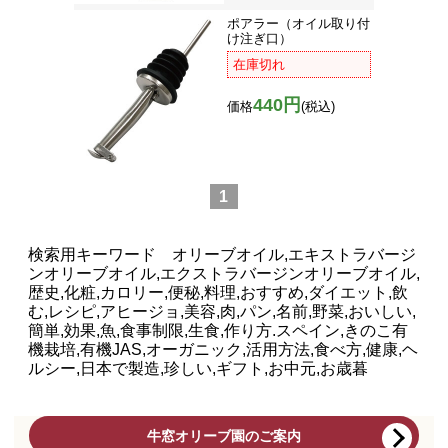
ポアラー（オイル取り付
け注ぎ口）
在庫切れ
440円
価格
(税込)
1
検索用キーワード オリーブオイル,エキストラバージ
ンオリーブオイル,エクストラバージンオリーブオイル,
歴史,化粧,カロリー,便秘,料理,おすすめ,ダイエット,飲
む,レシピ,アヒージョ,美容,肉,パン,名前,野菜,おいしい,
簡単,効果,魚,食事制限,生食,作り方.スペイン,きのこ有
機栽培,有機JAS,オーガニック,活用方法,食べ方,健康,ヘ
ルシー,日本で製造,珍しい,ギフト,お中元,お歳暮
牛窓オリーブ園のご案内