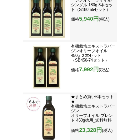
ージンオリーブオイル
シングル 180g 3本セッ
ト（S180-55セット）
5,940円
価格
(税込)
有機栽培エキストラバー
ジンオリーブオイル
450g ２本セット
（SB450-74セット）
7,992円
価格
(税込)
★まとめ買い6本セット
★
有機栽培エキストラバー
ジン
オリーブオイル ブレン
ド 450g徳用_送料無料
23,328円
価格
(税込)