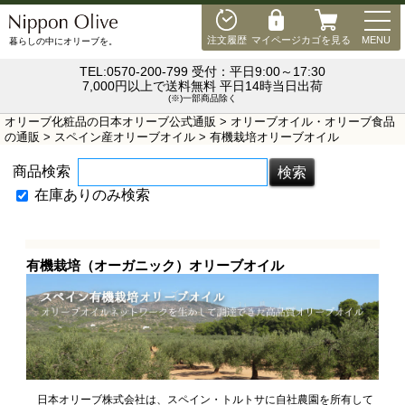
MEN
注文履歴
マイページ
カゴを見る
MENU
暮らしの中にオリーブを。
TEL:0570-200-799 受付：平日9:00～17:30
7,000円以上で送料無料 平日14時当日出荷
(※)一部商品除く
オリーブ化粧品の日本オリーブ公式通販
>
オリーブオイル・オリーブ食品
の通販
>
スペイン産オリーブオイル
> 有機栽培オリーブオイル
商品検索
在庫ありのみ検索
有機栽培（オーガニック）オリーブオイル
日本オリーブ株式会社は、スペイン・トルトサに自社農園を所有して