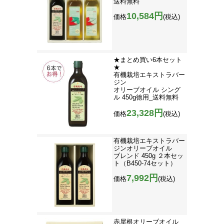
送料無料
10,584円
価格
(税込)
★まとめ買い6本セット
★
有機栽培エキストラバー
ジン
オリーブオイル シング
ル 450g徳用_送料無料
23,328円
価格
(税込)
有機栽培エキストラバー
ジンオリーブオイル
ブレンド 450g ２本セッ
ト（B450-74セット）
7,992円
価格
(税込)
赤屋根オリーブオイル