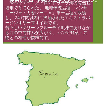
使用した単一品種のエキストラバージン。
スペイン・エストレマドゥーラ州の有機栽
培畑で育てられた、 地域伝統品種「マンサ
ニージャ・カセレーニャ」単一品種を収穫
し、 24 時間以内に 搾油されたエキストラバ
ージンオリーブオイルです。
若々しいグリーンフルーティ風味でありなが
ら口の中で甘みが広がり、 パンや野菜・果
物との相性が抜群です。