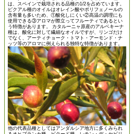
は、スペインで栽培される品種の1/2を占めています。
ピクアル種のオイルはオレイン酸やポリフェノールの
含有量も多いため、①酸化しにくい②高温の調理にも
使用できる③アロマが際立ってフルーティであるとい
う特徴があります。 カタルーニャ原産のアルベキーナ
種は、酸化に対して繊細なオイルですが、リンゴだけ
でなく、アーティチョーク・トマト・アーモンド・ナ
ッツ等のアロマに例えられる独特な特徴があります。
他の代表品種としてはアンダルシア地方に多くみられ
るオヒブランカ種、ピクード種、レチン・デ・セビリ