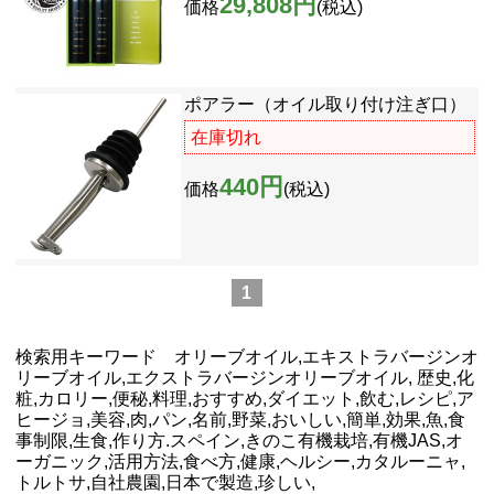
29,808円
価格
(税込)
ポアラー（オイル取り付け注ぎ口）
在庫切れ
440円
価格
(税込)
1
検索用キーワード オリーブオイル,エキストラバージンオ
リーブオイル,エクストラバージンオリーブオイル, 歴史,化
粧,カロリー,便秘,料理,おすすめ,ダイエット,飲む,レシピ,ア
ヒージョ,美容,肉,パン,名前,野菜,おいしい,簡単,効果,魚,食
事制限,生食,作り方.スペイン,きのこ有機栽培,有機JAS,オ
ーガニック,活用方法,食べ方,健康,ヘルシー,カタルーニャ,
トルトサ,自社農園,日本で製造,珍しい,