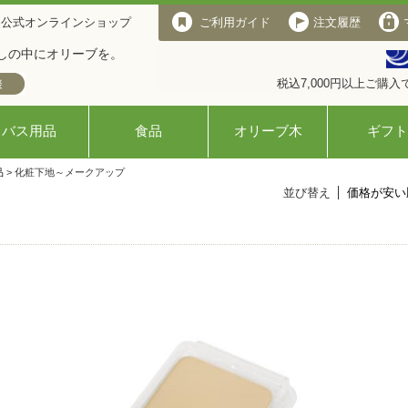
 公式オンラインショップ
ご利用ガイド
注文履歴
しの中にオリーブを。
税込7,000円以上ご購
バス用品
食品
オリーブ木
ギフト
品
> 化粧下地～メークアップ
並び替え
価格が安い