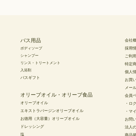
バス用品
会社
採用
ボディソープ
シャンプー
ご利
リンス・トリートメント
特定
入浴剤
個人
バスギフト
お買
メー
オリーブオイル・オリーブ食品
会員
オリーブオイル
・ロ
エキストラバージンオリーブオイル
・マ
お徳用（大容量）オリーブオイル
お問
ドレッシング
法人
塩
商品