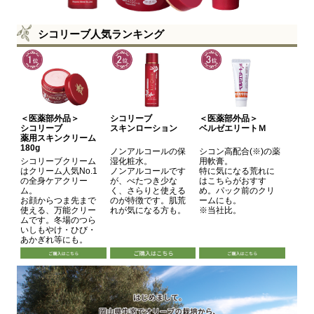
シコリーブ人気ランキング
＜医薬部外品＞
シコリーブ
＜医薬部外品＞
シコリーブ
スキンローション
ベルゼエリートＭ
薬用スキンクリーム
180g
ノンアルコールの保
シコン高配合(※)の薬
シコリーブクリーム
湿化粧水。
用軟膏。
はクリーム人気No.1
ノンアルコールです
特に気になる荒れに
の全身ケアクリー
が、べたつき少な
はこちらがおすす
ム。
く、さらりと使える
め。パック前のクリ
お顔からつま先まで
のが特徴です。肌荒
ームにも。
使える、万能クリー
れが気になる方も。
※当社比。
ムです。冬場のつら
いしもやけ・ひび・
あかぎれ等にも。