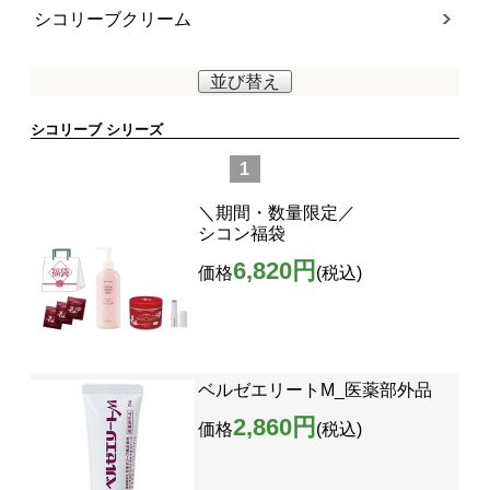
シコリーブクリーム
並び替え
シコリーブ シリーズ
1
＼期間・数量限定／
シコン福袋
6,820円
価格
(税込)
ベルゼエリートM_医薬部外品
2,860円
価格
(税込)