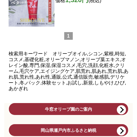
価格
(税込)
1
検索用キーワード オリーブオイル,シコン,紫根,時短,
コスメ,基礎化粧,オリーブマノン,オリーブ葉エキス,オ
レイン酸,専門,保湿,保湿コスメ,毛穴,洗顔,化粧水,クリ
ーム,毛穴ケア,エイジングケア,肌荒れ,肌あれ,荒れ肌,あ
れ肌,荒れ性,あれ性,通販,公式,通信販売,敏感肌,デリケ
ート,冬,パック,体験セット,お試し,新規,しもやけ,ひび,
あかぎれ
牛窓オリーブ園のご案内
岡山県瀬戸内市ふるさと納税