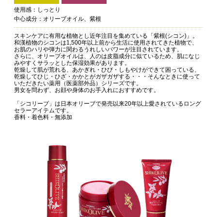
使用感：しっとり
中心成分：オリーブオイル、紫根
スキンケアに有用な植物とし近年注目を集めている「紫根(シコン)」。
和漢植物のシコンは1,500年以上前から生活に使用されてきた植物で、
お肌のハリや弾力に関わるうれしいパワーが注目されています。
さらに、オリーブオイルは、人のは皮脂成分に似ているため、肌になじ
みやすくサラッとした保湿効果があります。
乾燥して肌が荒れる、あかぎれ・ひび・しもやけができて困っている、
乾燥してひじ・ひざ・かかとがガザガザする・・・そんなときに使って
いただきたい薬用（医薬部外品）シリーズです。
男女を問わず、お顔や身体のお手入れにおすすめです。
「シコリーブ」は日本オリーブで発売以来20年以上愛されているロング
セラーアイテムです。
香料・着色料・無添加