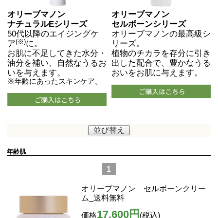
オリーブマノン
オリーブマノン
ナチュラルEシリーズ
セルボーンシリーズ
50代以降のエイジングケ
オリーブマノンの最高級シ
(※)
ア
に。
リーズ。
お肌に不足してきた水分・
植物のチカラを存分に引き
油分を補い、自然なうるお
出した配合で、豊かなうる
いを与えます。
おいをお肌に与えます。
※年齢にあったスキンケア。
並び替え
年齢肌
1
オリーブマノン セルボーンクリー
ム_送料無料
17,600円
価格
(税込)