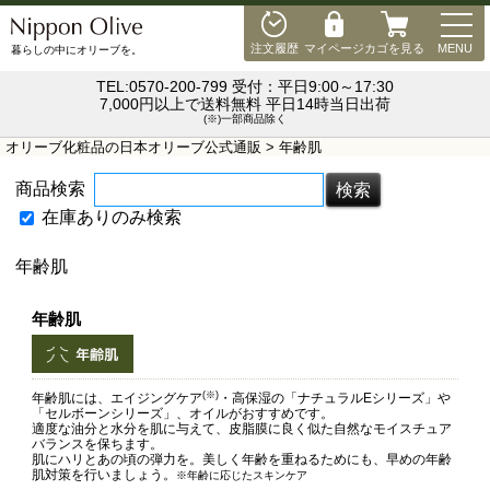
MEN
注文履歴
マイページ
カゴを見る
MENU
暮らしの中にオリーブを。
TEL:0570-200-799 受付：平日9:00～17:30
7,000円以上で送料無料 平日14時当日出荷
(※)一部商品除く
オリーブ化粧品の日本オリーブ公式通販
> 年齢肌
商品検索
在庫ありのみ検索
年齢肌
年齢肌
(※)
年齢肌には、エイジングケア
・高保湿の「ナチュラルEシリーズ」や
「セルボーンシリーズ」、オイルがおすすめです。
適度な油分と水分を肌に与えて、皮脂膜に良く似た自然なモイスチュア
バランスを保ちます。
肌にハリとあの頃の弾力を。美しく年齢を重ねるためにも、早めの年齢
肌対策を行いましょう。
※年齢に応じたスキンケア