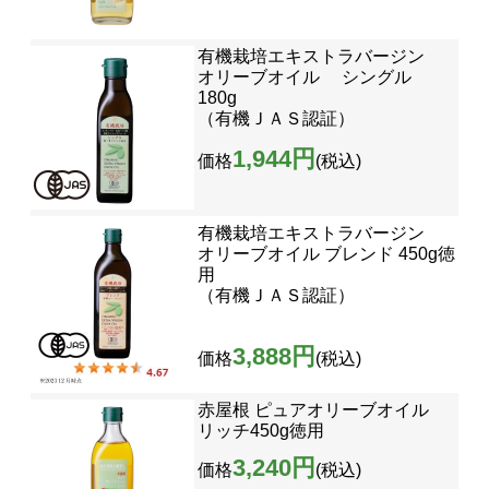
有機栽培エキストラバージン
オリーブオイル シングル
180g
（有機ＪＡＳ認証）
1,944円
価格
(税込)
有機栽培エキストラバージン
オリーブオイル ブレンド 450g徳
用
（有機ＪＡＳ認証）
3,888円
価格
(税込)
赤屋根 ピュアオリーブオイル
リッチ450g徳用
3,240円
価格
(税込)