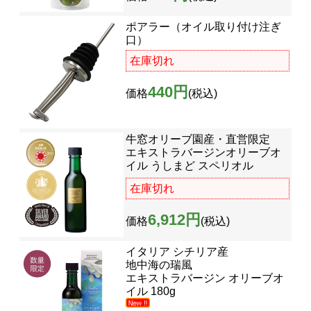
ポアラー（オイル取り付け注ぎ
口）
在庫切れ
440円
価格
(税込)
牛窓オリーブ園産・直営限定
エキストラバージンオリーブオ
イル うしまど スペリオル
在庫切れ
6,912円
価格
(税込)
イタリア シチリア産
地中海の瑞風
エキストラバージン オリーブオ
イル 180g