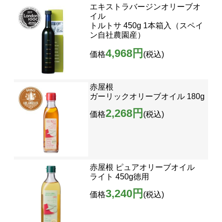
エキストラバージンオリーブオ
イル
トルトサ 450g 1本箱入（スペイ
ン自社農園産）
4,968円
価格
(税込)
赤屋根
ガーリックオリーブオイル 180g
2,268円
価格
(税込)
赤屋根 ピュアオリーブオイル
ライト 450g徳用
3,240円
価格
(税込)