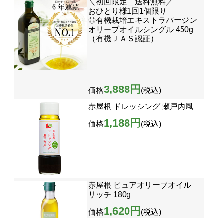
＼初回限定＿送料無料／
おひとり様1回1個限り
◎有機栽培エキストラバージン
オリーブオイルシングル 450g
（有機ＪＡＳ認証）
3,888円
価格
(税込)
赤屋根 ドレッシング 瀬戸内風
1,188円
価格
(税込)
赤屋根 ピュアオリーブオイル
リッチ 180g
1,620円
価格
(税込)