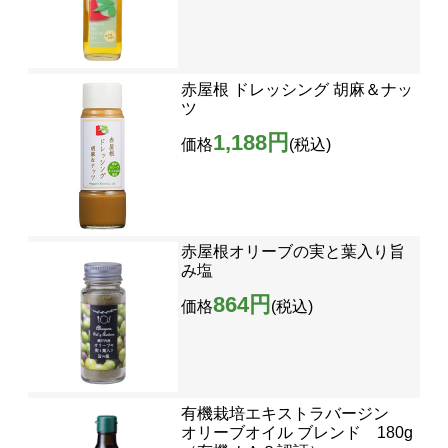
赤屋根 ドレッシング 胡麻＆ナッ
ツ
1,188円
価格
(税込)
赤屋根オリーブの実と葉入り旨
み塩
864円
価格
(税込)
有機栽培エキストラバージン
オリーブオイル ブレンド 180g