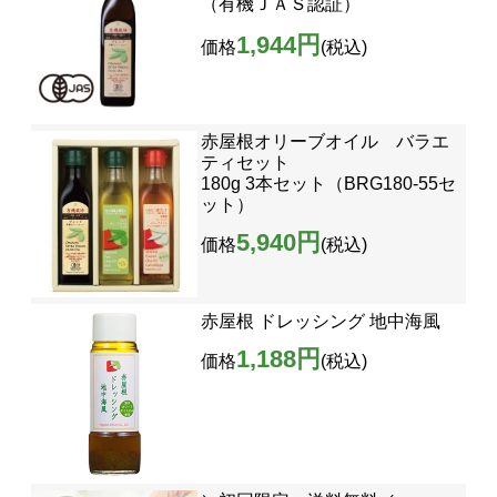
（有機ＪＡＳ認証）
1,944円
価格
(税込)
赤屋根オリーブオイル バラエ
ティセット
180g 3本セット（BRG180-55セ
ット）
5,940円
価格
(税込)
赤屋根 ドレッシング 地中海風
1,188円
価格
(税込)