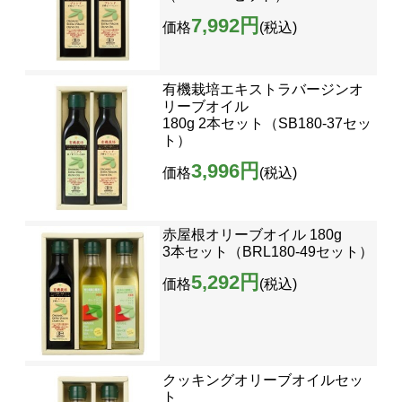
7,992円
価格
(税込)
有機栽培エキストラバージンオ
リーブオイル
180g 2本セット（SB180-37セッ
ト）
3,996円
価格
(税込)
赤屋根オリーブオイル 180g
3本セット（BRL180-49セット）
5,292円
価格
(税込)
クッキングオリーブオイルセッ
ト