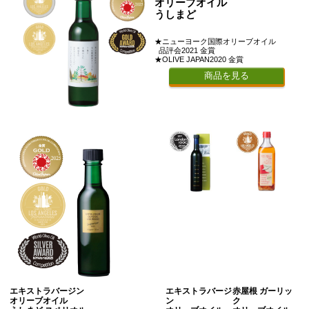
オリーブオイル
うしまど
★ニューヨーク国際オリーブオイル
品評会2021 金賞
★OLIVE JAPAN2020 金賞
商品を見る
エキストラバージン
エキストラバージ
赤屋根 ガーリッ
オリーブオイル
ン
ク