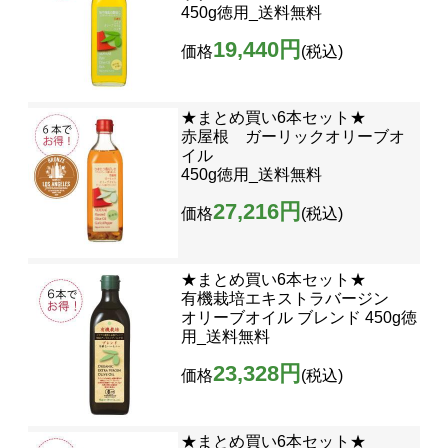
450g徳用_送料無料
19,440円
価格
(税込)
★まとめ買い6本セット★
赤屋根 ガーリックオリーブオ
イル
450g徳用_送料無料
27,216円
価格
(税込)
★まとめ買い6本セット★
有機栽培エキストラバージン
オリーブオイル ブレンド 450g徳
用_送料無料
23,328円
価格
(税込)
★まとめ買い6本セット★