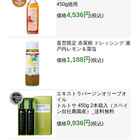
450g徳用
4,536円
価格
(税込)
直営限定 赤屋根 ドレッシング 瀬
戸内レモン＆藻塩
1,188円
価格
(税込)
エキストラバージンオリーブオ
イル
トルトサ 450g 2本箱入（スペイ
ン自社農園産）_送料無料
9,936円
価格
(税込)