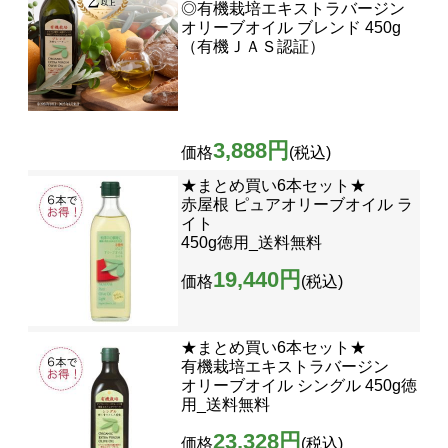
◎有機栽培エキストラバージン
オリーブオイル ブレンド 450g
（有機ＪＡＳ認証）
3,888円
価格
(税込)
★まとめ買い6本セット★
赤屋根 ピュアオリーブオイル ラ
イト
450g徳用_送料無料
19,440円
価格
(税込)
★まとめ買い6本セット★
有機栽培エキストラバージン
オリーブオイル シングル 450g徳
用_送料無料
23,328円
価格
(税込)