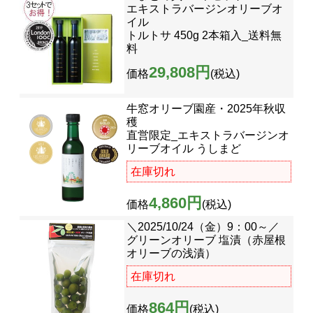
エキストラバージンオリーブオ
イル
トルトサ 450g 2本箱入_送料無
料
29,808円
価格
(税込)
牛窓オリーブ園産・2025年秋収
穫
直営限定_エキストラバージンオ
リーブオイル うしまど
在庫切れ
4,860円
価格
(税込)
＼2025/10/24（金）9：00～／
グリーンオリーブ 塩漬（赤屋根
オリーブの浅漬）
在庫切れ
864円
価格
(税込)