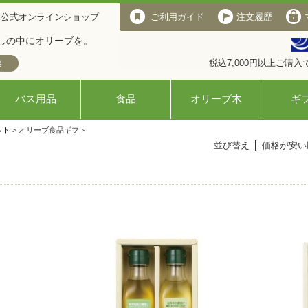
 公式オンラインショップ
ご利用ガイド
注文履歴
しの中にオリーブを。
税込7,000円以上ご購
バス用品
食品
オリーブ木
ギ
ット
> オリーブ食品ギフト
並び替え
価格が安い