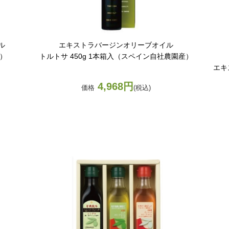
ル
エキストラバージンオリーブオイル
ト）
トルトサ 450g 1本箱入（スペイン自社農園産）
エキ
4,968円
価格
(税込)