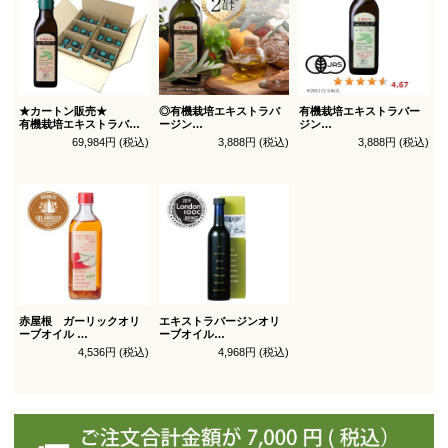
★カートン販売★
◎有機栽培エキストラバ
有機栽培エキストラバー
有機栽培エキストラバー
ージン
ジン
ジン
オリーブオイル ブレンド
オリーブオイル シングル
69,984円 (税込)
3,888円 (税込)
3,888円 (税込)
オリーブオイル ブレンド
450g
450g徳用
180g×36本_送料無料
（有機ＪＡＳ認証）
（有機ＪＡＳ認証）
赤屋根 ガーリックオリ
エキストラバージンオリ
ーブオイル
ーブオイル
450g徳用
トルトサ 450g 1本箱入
4,536円 (税込)
4,968円 (税込)
（スペイン自社農園産）