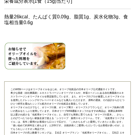
栄養成分表示[1食（15g)当たり]
熱量26kcal、たんぱく質0.09g、脂質1g、炭水化物3g、食
塩相当量0.6g
このWEBページはオリーブオイルをはじめ、オリーブ化粧品の日本オリーブ公式通販サイトです。
希少な国産（自社農園産）エキストラバージンオリーブオイルや、本場スペインにある自社農園産のエキ
ストラバージンオリーブオイルを限定販売しています。 また、オリーブのプロが厳選したオリーブオイル
を使用したドレッシングやフレーバーオイルなども購入いただけます。 原料の選抜、その設計からひとつ
ひとつ研究を重ねたシンプル処方のオリーブの化粧品を製造しています。
オリーブオイルだけでなく、オリーブの葉、オリーブ果汁・オリーブスクワランなど、オリーブ由来の潤
いの恵みをたっぷり使用しています。 日本オリーブWEB通販スタッフのおすすめ商品は、創業以来60年
以上愛され続ける「
化粧用オリーブオイル
」と、自宅でも簡単に育てられる「
オリーブの苗木
」、さらっ
とのびてべたつかない家族全員で使える「
シコリーブ 薬用スキンクリーム
」です。 「化粧用オリーブオ
イル」は、長年ご愛用のお客様から口コミで広がり、「これからもずっと愛用していきたいと思います」
「使い始めて約30年近く経ちます」と評判です。 比較的長くご愛用いただいているお客様が多いのが、と
てもうれしいイチオシ商品です。
日本オリーブの売上数量ランキングは、【1位】オリーブマノン 「
化粧用オリーブオイル
」、【2位】
エキ