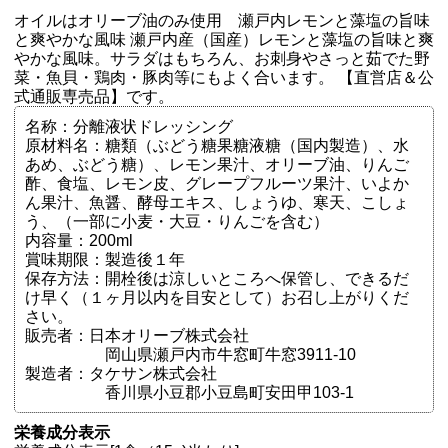
オイルはオリーブ油のみ使用 瀬戸内レモンと藻塩の旨味
と爽やかな風味 瀬戸内産（国産）レモンと藻塩の旨味と爽
やかな風味。サラダはもちろん、お刺身やさっと茹でた野
菜・魚貝・鶏肉・豚肉等にもよく合います。 【直営店＆公
式通販専売品】です。
名称：分離液状ドレッシング
原材料名：糖類（ぶどう糖果糖液糖（国内製造）、水
あめ、ぶどう糖）、レモン果汁、オリーブ油、りんご
酢、食塩、レモン皮、グレープフルーツ果汁、いよか
ん果汁、魚醤、酵母エキス、しょうゆ、寒天、こしょ
う、（一部に小麦・大豆・りんごを含む）
内容量：200ml
賞味期限：製造後１年
保存方法：開栓後は涼しいところへ保管し、できるだ
け早く（１ヶ月以内を目安として）お召し上がりくだ
さい。
販売者：日本オリーブ株式会社
岡山県瀬戸内市牛窓町牛窓3911-10
製造者：タケサン株式会社
香川県小豆郡小豆島町安田甲103-1
栄養成分表示