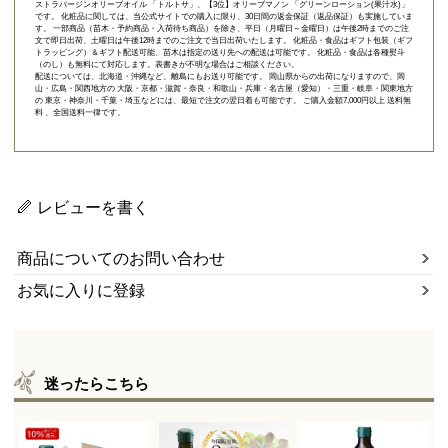
ストラバージンオリーブオイル 「トルトサ」
、【3位】
オリーブマノン 「グリーンローション(果汁水)」
です。 化粧品に関しては、当公式サイトでの購入に限り、
30日間の返金保証（返品保証）
も実施していま
す。 一部商品（苗木・予約商品・入荷待ち商品）を除き、平日（月曜日～金曜日）は午後2時までのご注
文で即日出荷、土曜日は午後12時までのご注文で当日出荷いたします。 化粧品・食品はギフト包装（ギフ
トラッピング）＆ギフト配送可能、苗木は指定の送り先への配送は可能です。 化粧品・食品は各種熨斗
（のし）も無料にて対応します。表書きが不明な場合はご相談ください。
配送については、北海道・沖縄など、離島にもお送り可能です。 岡山県からの出荷になりますので、岡
山・広島・関西地方の 大阪・京都・滋賀・奈良・和歌山・兵庫・名古屋（愛知）・三重・岐阜・関東地方
の 東京・神奈川・千葉・埼玉などには、最短で注文の翌日着も可能です。 ご購入金額7,000円以上 送料無
料 、全国送料一律です。
レビューを書く
商品についてのお問い合わせ
お気に入りに登録
迷ったらこちら