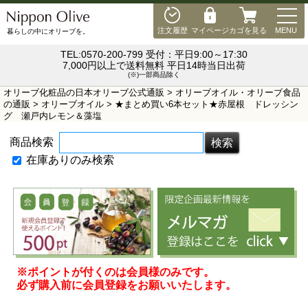
MEN
注文履歴
マイページ
カゴを見る
MENU
暮らしの中にオリーブを。
TEL:0570-200-799 受付：平日9:00～17:30
7,000円以上で送料無料 平日14時当日出荷
(※)一部商品除く
オリーブ化粧品の日本オリーブ公式通販
>
オリーブオイル・オリーブ食品
の通販
>
オリーブオイル
> ★まとめ買い6本セット★赤屋根 ドレッシン
グ 瀬戸内レモン＆藻塩
商品検索
在庫ありのみ検索
※ポイントが付くのは会員様のみです。
必ず購入前に会員登録をお願いいたします。