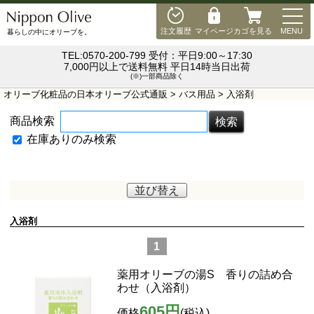
MEN
注文履歴
マイページ
カゴを見る
MENU
暮らしの中にオリーブを。
TEL:0570-200-799 受付：平日9:00～17:30
7,000円以上で送料無料 平日14時当日出荷
(※)一部商品除く
オリーブ化粧品の日本オリーブ公式通販
>
バス用品
> 入浴剤
商品検索
在庫ありのみ検索
並び替え
入浴剤
1
薬用オリーブの湯S 香りの詰め合
わせ（入浴剤）
605円
価格
(税込)