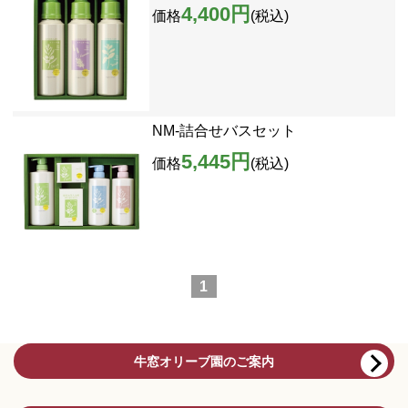
4,400円
価格
(税込)
NM-詰合せバスセット
5,445円
価格
(税込)
1
牛窓オリーブ園のご案内