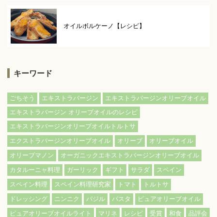
オイルボルケーノ【レシピ】
キーワード
ごちそう
エキストラバージン
エキストラバージンオリーブオイル
エキストラバージン オリーブオイルのレシピ
エキストラバージンオリーブオイルトルトサ
エクストラバージンオリーブオイル
オリーブ
オリーブオイル
オリーブマノン
オーガニックエキストラバージンオリーブオイル
カタルーニャ料理
ガーリック
ギフト
サラダ
スペイン
スペイン料理
スペイン料理研究家
トマト
トルトサ
ドレッシング
ニンニク
バジル
パスタ
ピュアオリーブオイル
ピュアオリーブオイルライト
マリネ
レシピ
受賞
和食
品評会