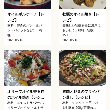
オイルボルケーノ【レ
牡蠣のオイル焼き【レ
シピ】
シピ】
材料 好みのパン（食パ
美味しい牡蠣を更に濃厚に
ン・バゲットなど） 有
おいしく♪ 材料 牡蠣
機…
150…
2025.05.16
2025.05.16
オリーブオイル香る鮭
豚肉と野菜のフライパ
のホイル焼き【レシ…
ン蒸し【レシピ】
材料 エキストラバージン
材料 キャベツ 半玉 もやし
オリーブオイル トルトサ …
1袋 豚肉 200g 万能ね…