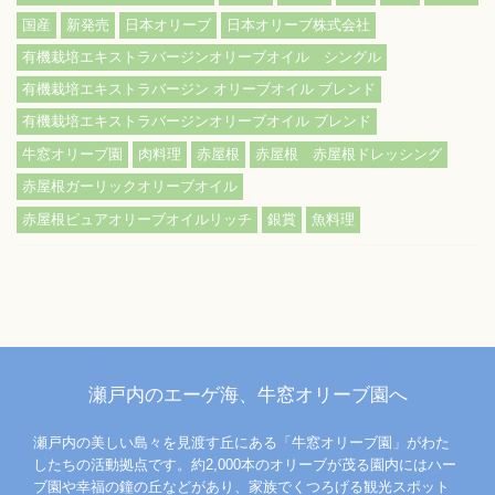
国産
新発売
日本オリーブ
日本オリーブ株式会社
有機栽培エキストラバージンオリーブオイル シングル
有機栽培エキストラバージン オリーブオイル ブレンド
有機栽培エキストラバージンオリーブオイル ブレンド
牛窓オリーブ園
肉料理
赤屋根
赤屋根 赤屋根ドレッシング
赤屋根ガーリックオリーブオイル
赤屋根ピュアオリーブオイルリッチ
銀賞
魚料理
瀬戸内のエーゲ海、牛窓オリーブ園へ
瀬戸内の美しい島々を見渡す丘にある「牛窓オリーブ園」がわた
したちの活動拠点です。約2,000本のオリーブが茂る園内にはハー
ブ園や幸福の鐘の丘などがあり、家族でくつろげる観光スポット