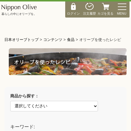
M
E
ログイン
注文履歴
カゴを見る
MENU
暮らしの中にオリーブを。
N
U
日本オリーブトップ
>
コンテンツ
>
食品
>
オリーブを使ったレシピ
商品から探す：
キーワード: