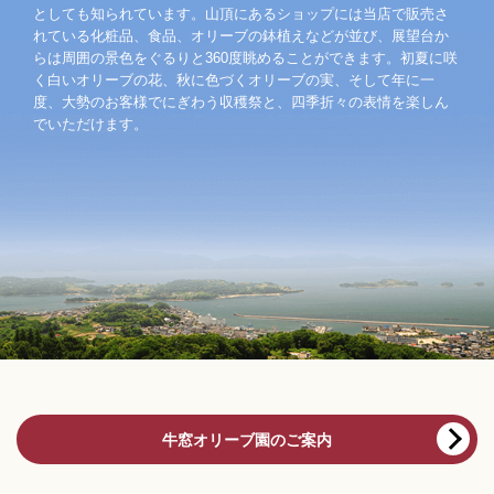
としても知られています。山頂にあるショップには当店で販売さ
れている化粧品、食品、オリーブの鉢植えなどが並び、展望台か
らは周囲の景色をぐるりと360度眺めることができます。初夏に咲
く白いオリーブの花、秋に色づくオリーブの実、そして年に一
度、大勢のお客様でにぎわう収穫祭と、四季折々の表情を楽しん
でいただけます。
牛窓オリーブ園のご案内