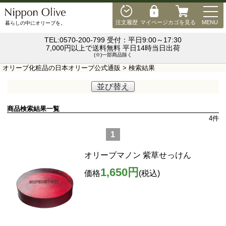
MEN
注文履歴
マイページ
カゴを見る
MENU
暮らしの中にオリーブを。
TEL:0570-200-799 受付：平日9:00～17:30
7,000円以上で送料無料 平日14時当日出荷
(※)一部商品除く
オリーブ化粧品の日本オリーブ公式通販
> 検索結果
並び替え
商品検索結果一覧
4
件
1
オリーブマノン 紫草せっけん
1,650円
価格
(税込)