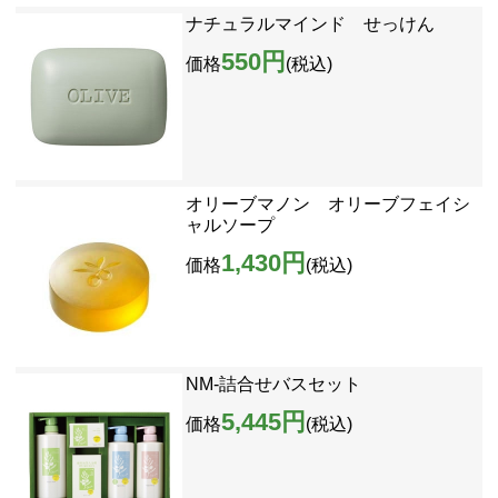
ナチュラルマインド せっけん
550円
価格
(税込)
オリーブマノン オリーブフェイシ
ャルソープ
1,430円
価格
(税込)
NM-詰合せバスセット
5,445円
価格
(税込)