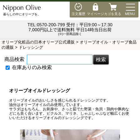
MEN
注文履歴
マイページ
カゴを見る
MENU
暮らしの中にオリーブを。
TEL:0570-200-799 受付：平日9:00～17:30
7,000円以上で送料無料 平日14時当日出荷
(※)一部商品除く
オリーブ化粧品の日本オリーブ公式通販
>
オリーブオイル・オリーブ食品
の通販
> ドレッシング
商品検索
在庫ありのみ検索
オリーブオイルドレッシング
オリーブオイルのおいしさを感じられるドレッシングです。
油分はオリーブオイルのみ使用しています。
サラダはもちろん、お刺身や、さっと茹でた野菜・魚貝・鶏肉や豚肉な
どにも良く合います。ピクルス、マリネ、しゃぶしゃぶなど幅広くお使
いいただけるオリーブオイルのドレッシングです。