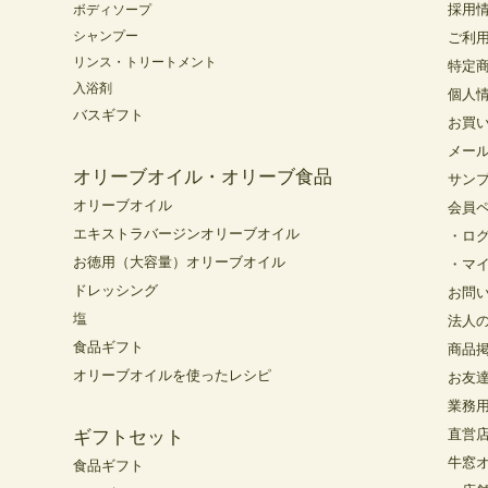
採用
ボディソープ
シャンプー
ご利
リンス・トリートメント
特定
入浴剤
個人
バスギフト
お買
メー
オリーブオイル・オリーブ食品
サン
オリーブオイル
会員
エキストラバージンオリーブオイル
・ロ
お徳用（大容量）オリーブオイル
・マ
ドレッシング
お問
塩
法人
食品ギフト
商品
オリーブオイルを使ったレシピ
お友
業務
直営
ギフトセット
牛窓
食品ギフト