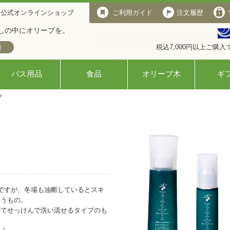
 公式オンラインショップ
ご利用ガイド
注文履歴
しの中にオリーブを。
税込7,000円以上ご購
バス用品
食品
オリーブ木
ギ
ア
ですが、冬場も油断しているとスキ
まうもの。
えてせっけんで洗い流せるタイプのも