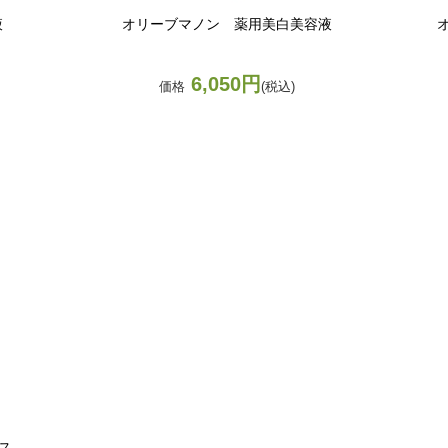
液
オリーブマノン 薬用美白美容液
6,050円
価格
(税込)
ス