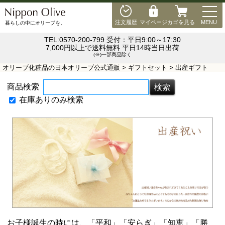
MEN
注文履歴
マイページ
カゴを見る
MENU
暮らしの中にオリーブを。
TEL:0570-200-799 受付：平日9:00～17:30
7,000円以上で送料無料 平日14時当日出荷
(※)一部商品除く
オリーブ化粧品の日本オリーブ公式通販
>
ギフトセット
> 出産ギフト
商品検索
在庫ありのみ検索
お子様誕生の時には、「平和」「安らぎ」「知恵」「勝