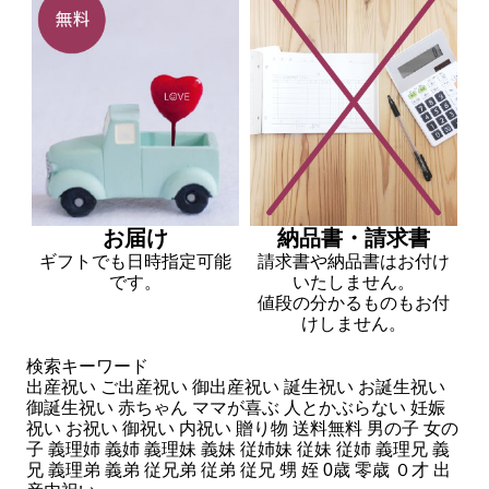
お届け
納品書・請求書
ギフトでも日時指定可能
請求書や納品書はお付け
です。
いたしません。
値段の分かるものもお付
けしません。
検索キーワード
出産祝い ご出産祝い 御出産祝い 誕生祝い お誕生祝い
御誕生祝い 赤ちゃん ママが喜ぶ 人とかぶらない 妊娠
祝い お祝い 御祝い 内祝い 贈り物 送料無料 男の子 女の
子 義理姉 義姉 義理妹 義妹 従姉妹 従妹 従姉 義理兄 義
兄 義理弟 義弟 従兄弟 従弟 従兄 甥 姪 0歳 零歳 ０才 出