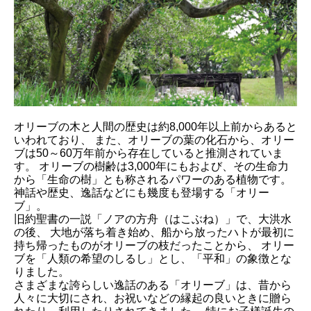
オリーブの木と人間の歴史は約8,000年以上前からあると
いわれており、 また、オリーブの葉の化石から、オリー
ブは50～60万年前から存在していると推測されていま
す。 オリーブの樹齢は3,000年にもおよび、その生命力
から「生命の樹」とも称されるパワーのある植物です。
神話や歴史、逸話などにも幾度も登場する「オリー
ブ」。
旧約聖書の一説「ノアの方舟（はこぶね）」で、大洪水
の後、 大地が落ち着き始め、船から放ったハトが最初に
持ち帰ったものがオリーブの枝だったことから、 オリー
ブを「人類の希望のしるし」とし、「平和」の象徴とな
りました。
さまざまな誇らしい逸話のある「オリーブ」は、昔から
人々に大切にされ、お祝いなどの縁起の良いときに贈ら