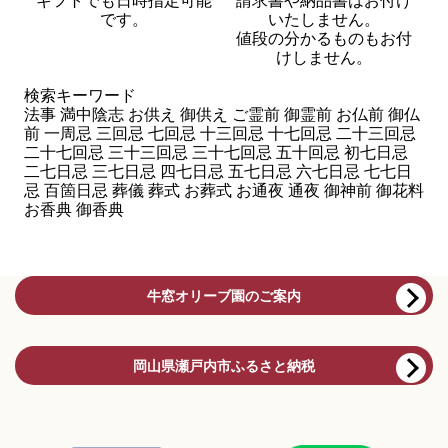
ギフトでも日時指定可能
請求書や納品書はお付け
です。
いたしません。
値段の分かるものもお付
けしません。
検索キーワード
法事 満中陰志 お供え 御供え ご霊前 御霊前 お仏前 御仏
前 一周忌 三回忌 七回忌 十三回忌 十七回忌 二十三回忌
二十七回忌 三十三回忌 三十七回忌 五十回忌 初七日忌
二七日忌 三七日忌 四七日忌 五七日忌 六七日忌 七七日
忌 百箇日忌 葬儀 葬式 お葬式 お通夜 通夜 御神前 御花料
お香典 御香典
牛窓オリーブ園のご案内
岡山県瀬戸内市ふるさと納税