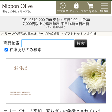
MEN
注文履歴
マイページ
カゴを見る
MENU
暮らしの中にオリーブを。
TEL:0570-200-799 受付：平日9:00～17:30
7,000円以上で送料無料 平日14時当日出荷
(※)一部商品除く
オリーブ化粧品の日本オリーブ公式通販
>
ギフトセット
> お供え
商品検索
在庫ありのみ検索
オリーブは、「平和・安らぎ」の象徴とされていま