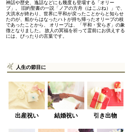
神話や歴史、逸話などにも幾度も登場する「オリー
ブ」。 旧約聖書の一説「ノアの方舟（はこぶね）」で、
大洪水が終わり、世界に平和が戻ったことからと知らせ
たのが、船からはなったハトが持ち帰ったオリーブの枝
であったことから、 オリーブは、「平和・安らぎ」の象
徴となりました。 故人の冥福を祈って霊前にお供えする
には、ぴったりの言葉です。
人生の節目に
出産祝い
結婚祝い
引き出物