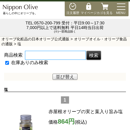
MEN
注文履歴
マイページ
カゴを見る
MENU
暮らしの中にオリーブを。
TEL:0570-200-799 受付：平日9:00～17:30
7,000円以上で送料無料 平日14時当日出荷
(※)一部商品除く
オリーブ化粧品の日本オリーブ公式通販
>
オリーブオイル・オリーブ食品
の通販
> 塩
商品検索
在庫ありのみ検索
並び替え
塩
1
赤屋根オリーブの実と葉入り旨み塩
864円
価格
(税込)