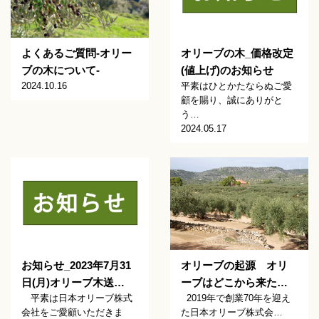
オリーブの木_価格改定
よくあるご質問-オリー
(値上げ)のお知らせ
ブの木について-
平素はひとかたならぬご愛
2024.10.16
顧を賜り、誠にありがと
う…
2024.05.17
お知らせ_2023年7月31
オリーブの起源 オリ
日(月)オリーブ木送…
ーブはどこから来た…
平素は日本オリーブ株式
2019年で創業70年を迎え
会社をご愛顧いただきま
た日本オリーブ株式会…