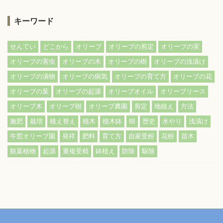
キーワード
せんてい
どこから
オリーブ
オリーブの剪定
オリーブの実
オリーブの害虫
オリーブの木
オリーブの樹
オリーブの浅漬け
オリーブの漬物
オリーブの病気
オリーブの育て方
オリーブの花
オリーブの葉
オリーブの起源
オリーブオイル
オリーブリース
オリーブ木
オリーブ樹
オリーブ農園
剪定
地植え
方法
施肥
栽培
植え替え
植木
植木鉢
樹
歴史
水やり
浅漬け
牛窓オリーブ園
発祥
肥料
育て方
自家受粉
花粉
苗木
観葉植物
起源
重複受精
鉢植え
防除
駆除