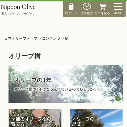
M
E
ログイン
注文履歴
カゴを見る
MENU
暮らしの中にオリーブを。
N
U
日本オリーブトップ
>
コンテンツ
>
樹
オリーブ樹