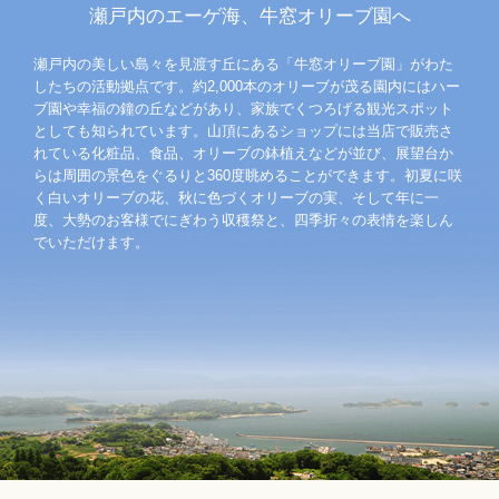
瀬戸内のエーゲ海、牛窓オリーブ園へ
瀬戸内の美しい島々を見渡す丘にある「牛窓オリーブ園」がわた
したちの活動拠点です。約2,000本のオリーブが茂る園内にはハー
ブ園や幸福の鐘の丘などがあり、家族でくつろげる観光スポット
としても知られています。山頂にあるショップには当店で販売さ
れている化粧品、食品、オリーブの鉢植えなどが並び、展望台か
らは周囲の景色をぐるりと360度眺めることができます。初夏に咲
く白いオリーブの花、秋に色づくオリーブの実、そして年に一
度、大勢のお客様でにぎわう収穫祭と、四季折々の表情を楽しん
でいただけます。