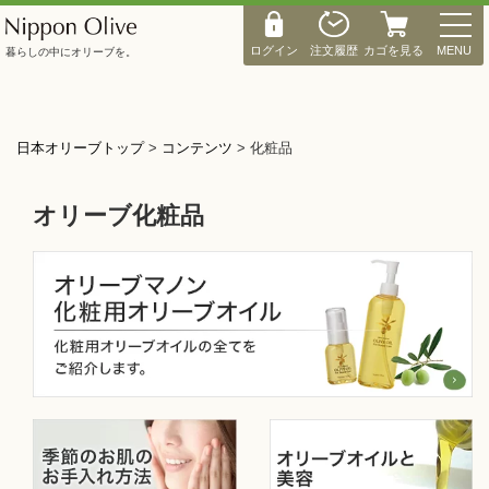
M
E
ログイン
注文履歴
カゴを見る
MENU
暮らしの中にオリーブを。
N
U
日本オリーブトップ
>
コンテンツ
>
化粧品
オリーブ化粧品