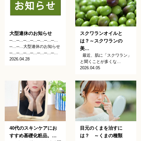
大型連休のお知らせ
スクワランオイルと
─…─…─…─…─…─…─…
は？～スクワランの
─…─…大型連休のお知らせ
美…
─…─…─…─…─…─…─…
最近、肌に「スクワラン」
2026.04.28
と聞くことが多くな…
2026.04.05
40代のスキンケアにお
目元のくまを治すに
すすめ基礎化粧品。…
は？ ～くまの種類