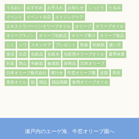
うるおい
おすすめ
お手入れ
お知らせ
しっとり
たるみ
イベント
イベント出店
エイジングケア
エキストラバージンオリーブオイル
オリーブ
オリーブオイル
オリーブマノン
オリーブ化粧品
オリーブ果汁
オリーブ食品
シミ
シワ
スキンケア
プレゼント
乾燥
乾燥肌
使い方
保湿
出店
化粧品
化粧水
化粧用オリーブオイル
夏季休業
対策
岡山
年齢肌
敏感肌
新商品
日本オリーブ
日本オリーブ株式会社
果汁水
牛窓オリーブ園
皮脂
美容
美容オイル
肌
雑誌
雑誌掲載
食用オリーブオイル
瀬戸内のエーゲ海、牛窓オリーブ園へ