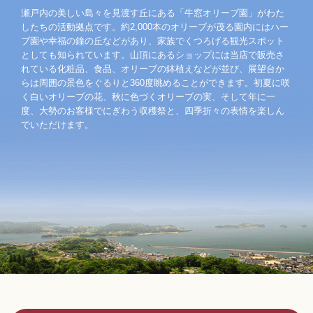
瀬戸内の美しい島々を見渡す丘にある「牛窓オリーブ園」がわた
したちの活動拠点です。約2,000本のオリーブが茂る園内にはハー
ブ園や幸福の鐘の丘などがあり、家族でくつろげる観光スポット
としても知られています。山頂にあるショップには当店で販売さ
れている化粧品、食品、オリーブの鉢植えなどが並び、展望台か
らは周囲の景色をぐるりと360度眺めることができます。初夏に咲
く白いオリーブの花、秋に色づくオリーブの実、そして年に一
度、大勢のお客様でにぎわう収穫祭と、四季折々の表情を楽しん
でいただけます。