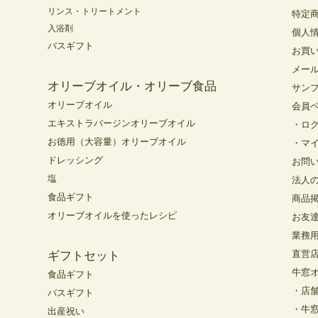
リンス・トリートメント
特定
入浴剤
個人
バスギフト
お買
メー
オリーブオイル・オリーブ食品
サン
オリーブオイル
会員
エキストラバージンオリーブオイル
・ロ
お徳用（大容量）オリーブオイル
・マ
ドレッシング
お問
塩
法人
食品ギフト
商品
オリーブオイルを使ったレシピ
お友
業務
直営
ギフトセット
牛窓
食品ギフト
・店
バスギフト
・牛
出産祝い