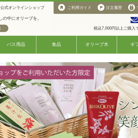
 公式オンラインショップ
ご利用ガイド
注文履歴
しの中にオリーブを。
税込7,000円以上ご購
バス用品
食品
オリーブ木
ギ