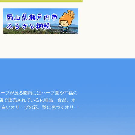
リーブが茂る園内にはハーブ園や幸福の
店で販売されている化粧品、食品、オ
く白いオリーブの花、秋に色づくオリー