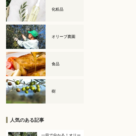
化粧品
オリーブ農園
食品
樹
人気のある記事
一目で分かる！オリー