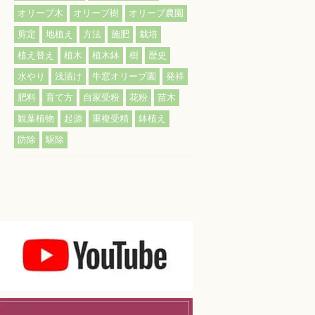
オリーブ木
オリーブ樹
オリーブ農園
剪定
地植え
方法
施肥
栽培
植え替え
植木
植木鉢
樹
歴史
水やり
浅漬け
牛窓オリーブ園
発祥
肥料
育て方
自家受粉
花粉
苗木
観葉植物
起源
重複受精
鉢植え
防除
駆除