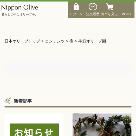
M
E
ログイン
注文履歴
カゴを見る
MENU
暮らしの中にオリーブを。
N
U
日本オリーブトップ
>
コンテンツ
>
樹
>
牛窓オリーブ園
新着記事