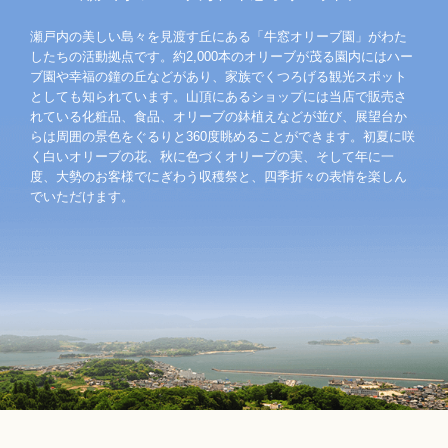
瀬戸内の美しい島々を見渡す丘にある「牛窓オリーブ園」がわた
したちの活動拠点です。約2,000本のオリーブが茂る園内にはハー
ブ園や幸福の鐘の丘などがあり、家族でくつろげる観光スポット
としても知られています。山頂にあるショップには当店で販売さ
れている化粧品、食品、オリーブの鉢植えなどが並び、展望台か
らは周囲の景色をぐるりと360度眺めることができます。初夏に咲
く白いオリーブの花、秋に色づくオリーブの実、そして年に一
度、大勢のお客様でにぎわう収穫祭と、四季折々の表情を楽しん
でいただけます。