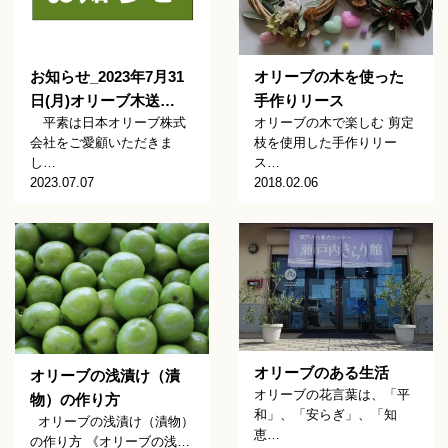
オリーブの木を使った
お知らせ_2023年7月31
手作りリース
日(月)オリーブ木送…
オリーブの木で楽しむ 剪定
平素は日本オリーブ株式
枝を使用した手作りリー
会社をご愛顧いただきま
ス…
し…
2018.02.06
2023.07.07
オリーブのある生活
オリーブの浅漬け（漬
オリーブの花言葉は、「平
物）の作り方
和」、「安らぎ」、「知
オリーブの浅漬け（漬物）
恵…
の作り方 《オリーブの浅…