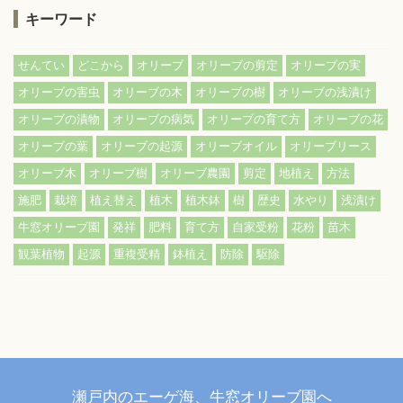
キーワード
せんてい
どこから
オリーブ
オリーブの剪定
オリーブの実
オリーブの害虫
オリーブの木
オリーブの樹
オリーブの浅漬け
オリーブの漬物
オリーブの病気
オリーブの育て方
オリーブの花
オリーブの葉
オリーブの起源
オリーブオイル
オリーブリース
オリーブ木
オリーブ樹
オリーブ農園
剪定
地植え
方法
施肥
栽培
植え替え
植木
植木鉢
樹
歴史
水やり
浅漬け
牛窓オリーブ園
発祥
肥料
育て方
自家受粉
花粉
苗木
観葉植物
起源
重複受精
鉢植え
防除
駆除
瀬戸内のエーゲ海、牛窓オリーブ園へ