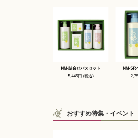
NM-詰合せバスセット
NM-S
5,445円 (税込)
2,7