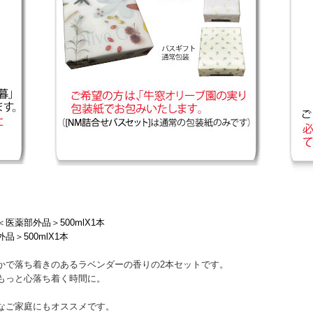
薬部外品＞500mlX1本
＞500mlX1本
かで落ち着きのあるラベンダーの香りの2本セットです。
もっと心落ち着く時間に。
なご家庭にもオススメです。