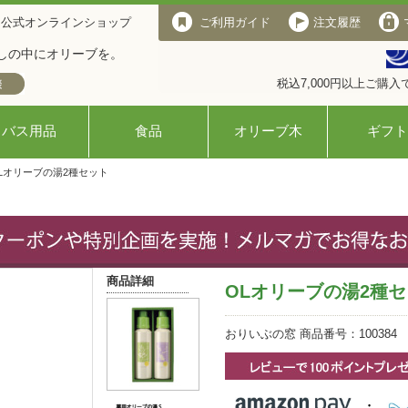
 公式オンラインショップ
ご利用ガイド
注文履歴
しの中にオリーブを。
税込7,000円以上ご購
バス用品
食品
オリーブ木
ギフト
OLオリーブの湯2種セット
商品詳細
OLオリーブの湯2種
おりいぶの窓 商品番号：100384