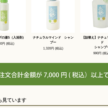
ブの湯S（入浴剤）
ナチュラルマインド シャン
【詰替え】ナチュ
プー
ド
30円 (税込)
シャンプ
1,320円 (税込)
990円 (税
も見ています