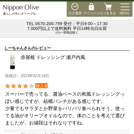
MEN
注文履歴
マイページ
カゴを見る
MENU
暮らしの中にオリーブを。
TEL:0570-200-799 受付：平日9:00～17:30
7,000円以上で送料無料 平日14時当日出荷
(※)一部商品除く
しーちゃんさんのレビュー
赤屋根 ドレッシング 瀬戸内風
投稿日：2023年02月14日
購入者
スーパーで売ってる、醤油ベースの和風ドレッシングっ
ぽい感じですが、結構パンチがある感じです。
少量でもサラダとか野菜をバリバリ食べられそう。使っ
てる油がオリーブオイルなので、体のことを考えて選び
ましたが、お値段はそれなりですね。