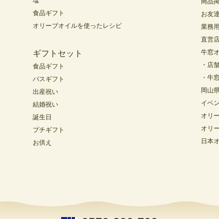
塩
商品
食品ギフト
お友
オリーブオイルを使ったレシピ
業務
直営
牛窓
ギフトセット
・店
食品ギフト
・牛
バスギフト
岡山
出産祝い
イベ
結婚祝い
オリ
誕生日
オリ
プチギフト
日本
お供え