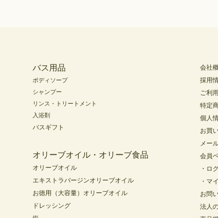
バス用品
会社
採用
ボディソープ
シャンプー
ご利
リンス・トリートメント
特定
入浴剤
個人
バスギフト
お買
メー
オリーブオイル・オリーブ食品
会員
オリーブオイル
・ロ
エキストラバージンオリーブオイル
・マ
お徳用（大容量）オリーブオイル
お問
ドレッシング
法人