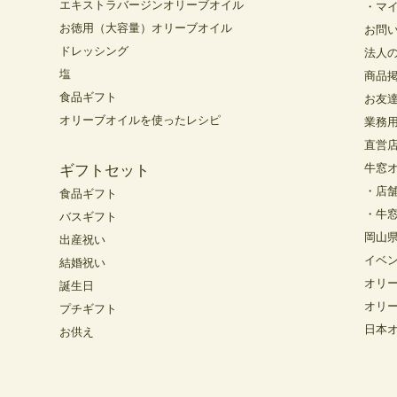
エキストラバージンオリーブオイル
・マ
お徳用（大容量）オリーブオイル
お問
ドレッシング
法人
塩
商品
食品ギフト
お友
オリーブオイルを使ったレシピ
業務
直営
牛窓
ギフトセット
・店
食品ギフト
・牛
バスギフト
岡山
出産祝い
イベ
結婚祝い
オリ
誕生日
オリ
プチギフト
日本
お供え