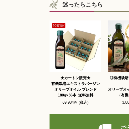
迷ったらこちら
★カートン販売★
◎有機栽培
有機栽培エキストラバージン
オリーブオイル ブレンド
オリーブオイ
180g×36本_送料無料
（有機
69,984円 (税込)
3,8