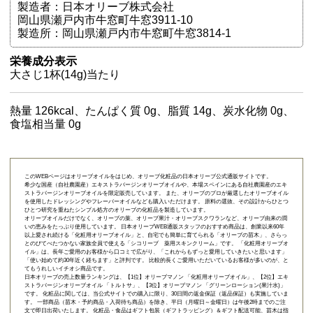
製造者：日本オリーブ株式会社
岡山県瀬戸内市牛窓町牛窓3911-10
製造所：岡山県瀬戸内市牛窓町牛窓3814-1
栄養成分表示
大さじ1杯(14g)当たり
熱量 126kcal、たんぱく質 0g、脂質 14g、炭水化物 0g、
食塩相当量 0g
このWEBページはオリーブオイルをはじめ、オリーブ化粧品の日本オリーブ公式通販サイトです。
希少な国産（自社農園産）エキストラバージンオリーブオイルや、本場スペインにある自社農園産のエキ
ストラバージンオリーブオイルを限定販売しています。 また、オリーブのプロが厳選したオリーブオイル
を使用したドレッシングやフレーバーオイルなども購入いただけます。 原料の選抜、その設計からひとつ
ひとつ研究を重ねたシンプル処方のオリーブの化粧品を製造しています。
オリーブオイルだけでなく、オリーブの葉、オリーブ果汁・オリーブスクワランなど、オリーブ由来の潤
いの恵みをたっぷり使用しています。 日本オリーブWEB通販スタッフのおすすめ商品は、創業以来60年
以上愛され続ける「
化粧用オリーブオイル
」と、自宅でも簡単に育てられる「
オリーブの苗木
」、さらっ
とのびてべたつかない家族全員で使える「
シコリーブ 薬用スキンクリーム
」です。 「化粧用オリーブオ
イル」は、長年ご愛用のお客様から口コミで広がり、「これからもずっと愛用していきたいと思います」
「使い始めて約30年近く経ちます」と評判です。 比較的長くご愛用いただいているお客様が多いのが、と
てもうれしいイチオシ商品です。
日本オリーブの売上数量ランキングは、【1位】オリーブマノン 「
化粧用オリーブオイル
」、【2位】
エキ
ストラバージンオリーブオイル 「トルトサ」
、【3位】
オリーブマノン 「グリーンローション(果汁水)」
です。 化粧品に関しては、当公式サイトでの購入に限り、
30日間の返金保証（返品保証）
も実施していま
す。 一部商品（苗木・予約商品・入荷待ち商品）を除き、平日（月曜日～金曜日）は午後2時までのご注
文で即日出荷いたします。 化粧品・食品はギフト包装（ギフトラッピング）＆ギフト配送可能、苗木は指