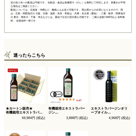
定の送り先への配送は可能です。 化粧品・食品は各種熨斗（のし）も無料にて対応します。表書きが不明
な場合はご相談ください。
配送については、北海道・沖縄など、離島にもお送り可能です。 岡山県からの出荷になりますので、岡
山・広島・関西地方の 大阪・京都・滋賀・奈良・和歌山・兵庫・名古屋（愛知）・三重・岐阜・関東地方
の 東京・神奈川・千葉・埼玉などには、最短で注文の翌日着も可能です。 ご購入金額7,000円以上 送料無
料 、全国送料一律です。
迷ったらこちら
★カートン販売★
有機栽培エキストラバー
エキストラバージンオリ
有機栽培エキストラバー
ジン
ーブオイル
ジン
オリーブオイル シングル
トルトサ 450g 1本箱入
69,984円 (税込)
3,888円 (税込)
4,968円 (税込)
オリーブオイル ブレンド
450g徳用
（スペイン自社農園産）
180g×36本_送料無料
（有機ＪＡＳ認証）