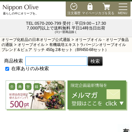
MEN
注文履歴
マイページ
カゴを見る
MENU
暮らしの中にオリーブを。
TEL:0570-200-799 受付：平日9:00～17:30
7,000円以上で送料無料 平日14時当日出荷
(※)一部商品除く
オリーブ化粧品の日本オリーブ公式通販
>
オリーブオイル・オリーブ食品
の通販
>
オリーブオイル
> 有機栽培エキストラバージンオリーブオイル
ブレンド＆ピュア リッチ 450g 2本セット（BR450-68セット）
商品検索
在庫ありのみ検索