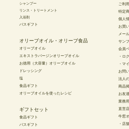
シャンプー
ご利
リンス・トリートメント
特定
入浴剤
個人
バスギフト
お買
メー
オリーブオイル・オリーブ食品
サン
オリーブオイル
会員
エキストラバージンオリーブオイル
・ロ
お徳用（大容量）オリーブオイル
・マ
ドレッシング
お問
塩
法人
食品ギフト
商品
オリーブオイルを使ったレシピ
お友
業務
直営
ギフトセット
牛窓
食品ギフト
・店
バスギフト