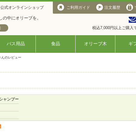
 公式オンラインショップ
ご利用ガイド
注文履歴
しの中にオリーブを。
税込7,000円以上ご購
バス用品
食品
オリーブ木
ギ
さんのレビュー
シャンプー
者