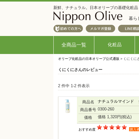
新鮮、ナチュラル。日本オリーブの基礎化粧品
暮ら
化粧品
全商品一覧
オリーブ化粧品の日本オリーブ公式通販
> くにくに
くにくにさんのレビュー
2 件中 1-2 件表示
ナチュラルマインド 
商品名
0300-260
商品番号
価格 1,320円
(税込)
価格
おすすめ度
購入