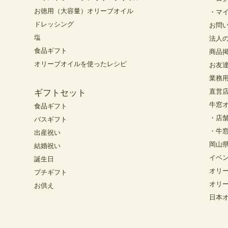
お徳用（大容量）オリーブオイル
・マ
ドレッシング
お問
塩
法人
食品ギフト
商品
オリーブオイルを使ったレシピ
お友
業務
直営
ギフトセット
牛窓
食品ギフト
・店
バスギフト
・牛
出産祝い
岡山
結婚祝い
イベ
誕生日
オリ
プチギフト
オリ
お供え
日本