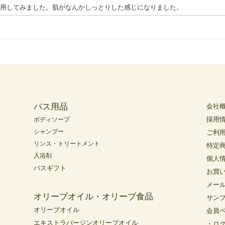
用してみました。肌がなんかしっとりした感じになりました。
バス用品
会社
採用
ボディソープ
シャンプー
ご利
リンス・トリートメント
特定
入浴剤
個人
バスギフト
お買
メー
オリーブオイル・オリーブ食品
サン
オリーブオイル
会員
エキストラバージンオリーブオイル
・ロ