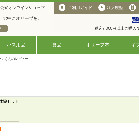
 公式オンラインショップ
ご利用ガイド
注文履歴
しの中にオリーブを。
税込7,000円以上ご購
バス用品
食品
オリーブ木
ギ
ーンさんのレビュー
体験セット
者