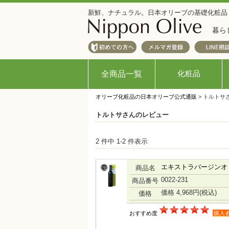
新鮮、ナチュラル。日本オリーブの基礎化粧品
暮ら
化粧品
全商品一覧
オリーブ化粧品の日本オリーブ公式通販
> トルトサ
トルトサさんのレビュー
2 件中 1-2 件表示
エキストラバージンオリ
商品名
0022-231
商品番号
価格 4,968円
(税込)
価格
おすすめ度
購入