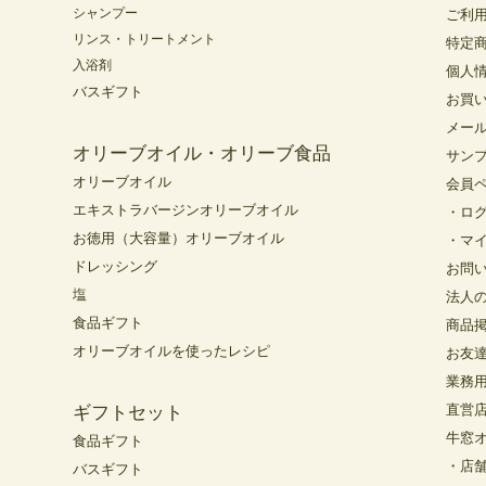
シャンプー
ご利
リンス・トリートメント
特定
入浴剤
個人
バスギフト
お買
メー
オリーブオイル・オリーブ食品
サン
オリーブオイル
会員
エキストラバージンオリーブオイル
・ロ
お徳用（大容量）オリーブオイル
・マ
ドレッシング
お問
塩
法人
食品ギフト
商品
オリーブオイルを使ったレシピ
お友
業務
直営
ギフトセット
牛窓
食品ギフト
・店
バスギフト