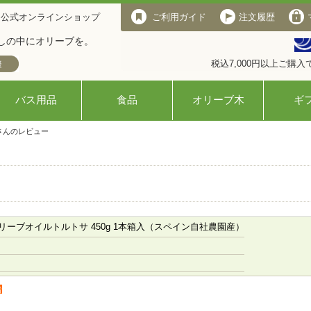
 公式オンラインショップ
ご利用ガイド
注文履歴
しの中にオリーブを。
税込7,000円以上ご購
バス用品
食品
オリーブ木
ギ
さんのレビュー
ーブオイルトルトサ 450g 1本箱入（スペイン自社農園産）
者