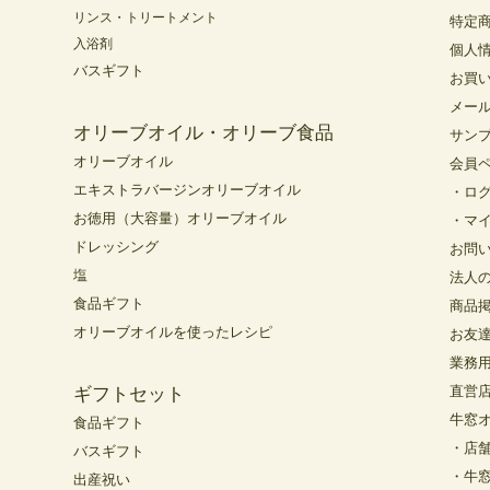
リンス・トリートメント
特定
入浴剤
個人
バスギフト
お買
メー
オリーブオイル・オリーブ食品
サン
オリーブオイル
会員
エキストラバージンオリーブオイル
・ロ
お徳用（大容量）オリーブオイル
・マ
ドレッシング
お問
塩
法人
食品ギフト
商品
オリーブオイルを使ったレシピ
お友
業務
直営
ギフトセット
牛窓
食品ギフト
・店
バスギフト
・牛
出産祝い