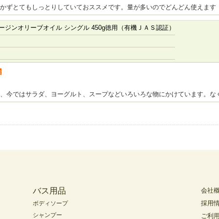
かずとてもしっとりしていておススメです。量が多いのでどんどん使えます
ジンオリーブオイル シングル 450g徳用（有機ＪＡＳ認証）
者
、今ではサラダ、ヨーグルト、スープなどいろいろな物にかけています。な
バス用品
会社
採用
ボディソープ
シャンプー
ご利