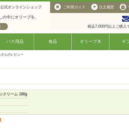
 公式オンラインショップ
ご利用ガイド
注文履歴
しの中にオリーブを。
税込7,000円以上ご購
バス用品
食品
オリーブ木
ギ
ルさんのレビュー
クリーム 180g
者