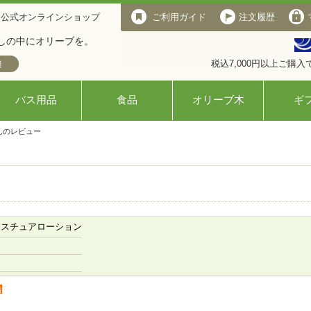
 公式オンラインショップ
ご利用ガイド
注文履歴
しの中にオリーブを。
税込7,000円以上ご購
バス用品
食品
オリーブ木
ギ
んのレビュー
イスチュアローション
者