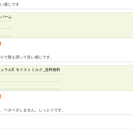
い感じです
ュバーム
者
りで唇も潤って良い感じです。
ュラルE モイストミルク_送料無料
者
、ベタベタしません。しっとりです。