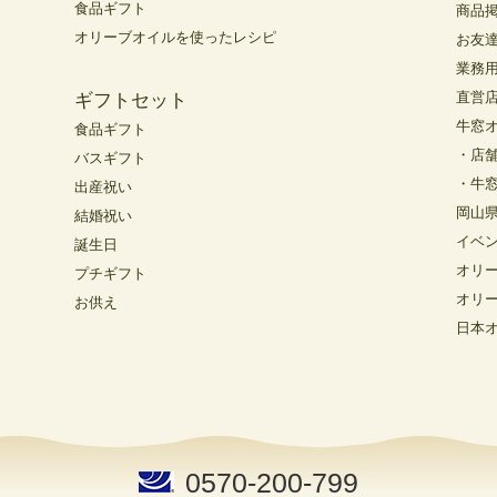
食品ギフト
商品
オリーブオイルを使ったレシピ
お友
業務
直営
ギフトセット
牛窓
食品ギフト
・店
バスギフト
・牛
出産祝い
岡山
結婚祝い
イベ
誕生日
オリ
プチギフト
オリ
お供え
日本
0570-200-799