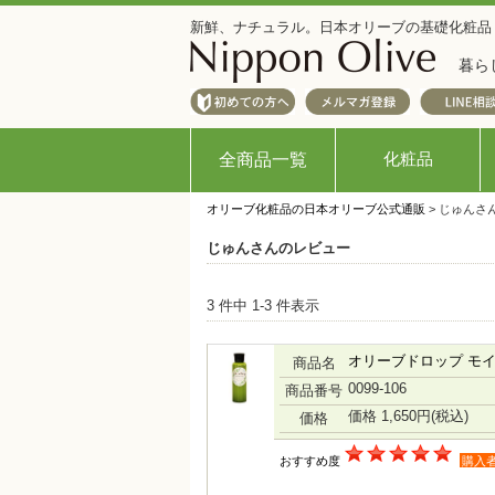
新鮮、ナチュラル。日本オリーブの基礎化粧品
暮ら
化粧品
全商品一覧
オリーブ化粧品の日本オリーブ公式通販
> じゅんさ
じゅんさんのレビュー
3 件中 1-3 件表示
オリーブドロップ モ
商品名
0099-106
商品番号
価格 1,650円
(税込)
価格
おすすめ度
購入