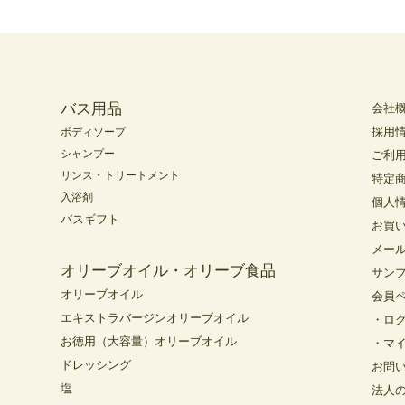
バス用品
会社
採用
ボディソープ
シャンプー
ご利
リンス・トリートメント
特定
入浴剤
個人
バスギフト
お買
メー
オリーブオイル・オリーブ食品
サン
オリーブオイル
会員
エキストラバージンオリーブオイル
・ロ
お徳用（大容量）オリーブオイル
・マ
ドレッシング
お問
塩
法人