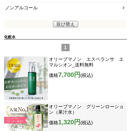
ノンアルコール
並び替え
化粧水
1
オリーブマノン エスペランサ エ
マルシオン_送料無料
7,700円
価格
(税込)
オリーブマノン グリーンローショ
ン（果汁水）
1,320円
価格
(税込)