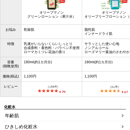
オリーブマノン
オリーブマノン
グリーンローション（果汁水）
オリーブリーフローション（
お悩み
乾燥肌
脂性肌
インナードライ肌
特徴
乳液がいらないくらいしっとり
サラッとした使い心地
合成香料・着色料・パラベン不使用
ノンアルコール
ローマカミツレ花油の香り
ローズマリー葉油のさわやか
容量
180ml(約1カ月分)
180ml(約1カ月分)
(朝晩使用)
価格(税込)
1,100円
1,100円
レビュー
化粧水
年齢肌
ひきしめ化粧水