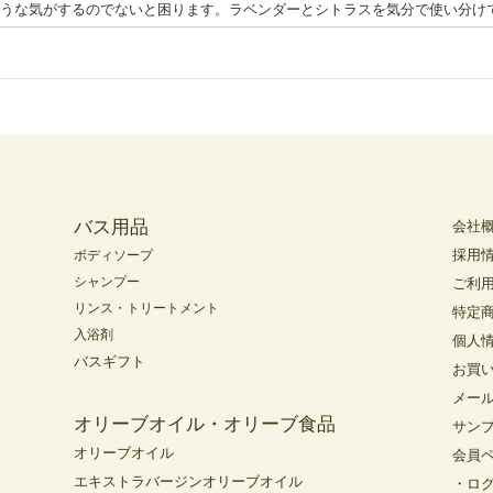
うな気がするのでないと困ります。ラベンダーとシトラスを気分で使い分け
バス用品
会社
採用
ボディソープ
シャンプー
ご利
リンス・トリートメント
特定
入浴剤
個人
バスギフト
お買
メー
オリーブオイル・オリーブ食品
サン
オリーブオイル
会員
エキストラバージンオリーブオイル
・ロ