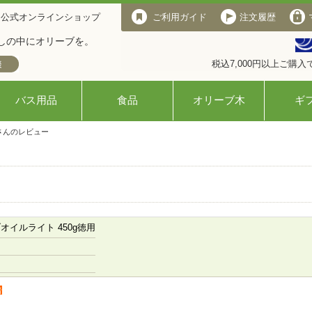
 公式オンラインショップ
ご利用ガイド
注文履歴
しの中にオリーブを。
税込7,000円以上ご購
バス用品
食品
オリーブ木
ギ
さんのレビュー
オイルライト 450g徳用
者