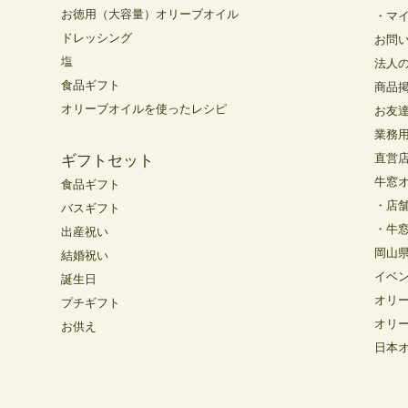
お徳用（大容量）オリーブオイル
・マ
ドレッシング
お問
塩
法人
食品ギフト
商品
オリーブオイルを使ったレシピ
お友
業務
直営
ギフトセット
牛窓
食品ギフト
・店
バスギフト
・牛
出産祝い
岡山
結婚祝い
イベ
誕生日
オリ
プチギフト
オリ
お供え
日本