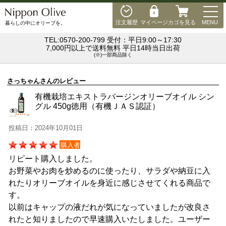
MEN
注文履歴
マイページ
カゴを見る
MENU
暮らしの中にオリーブを。
TEL:0570-200-799 受付：平日9:00～17:30
7,000円以上で送料無料 平日14時当日出荷
(※)一部商品除く
さっちゃんさんのレビュー
有機栽培エキストラバージンオリーブオイル シン
グル 450g徳用（有機ＪＡＳ認証）
投稿日：2024年10月01日
購入者
リピート購入しました。
お野菜やお肉を炒めるのに使ったり、サラダや納豆に入
れたりオリーブオイルを身近に感じさせてくれる商品で
す。
以前はキャップの液だれが気になっていましたが改良さ
れたと知りましたので早速購入いたしました。ユーザー