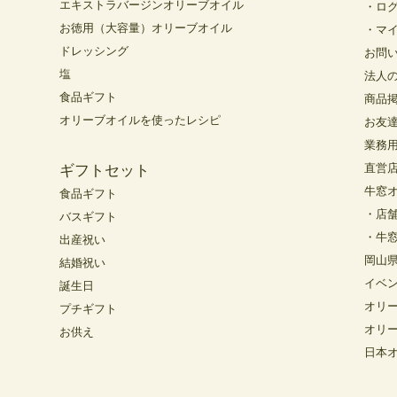
エキストラバージンオリーブオイル
・ロ
お徳用（大容量）オリーブオイル
・マ
ドレッシング
お問
塩
法人
食品ギフト
商品
オリーブオイルを使ったレシピ
お友
業務
直営
ギフトセット
牛窓
食品ギフト
・店
バスギフト
・牛
出産祝い
岡山
結婚祝い
イベ
誕生日
オリ
プチギフト
オリ
お供え
日本