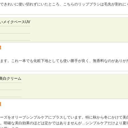
できれいに使い切れずにいたところ、こちらのリップブラシは毛先が割れに
いメイクベースUV
者
ます。これ一本でも化粧下地としても使い勝手が良く、無香料なのがありが
美白クリーム
者
ーズをオリーブシンプルケアにプラスしています。特に秋から冬にかけて美
。明確な美白効果のほどは定かではありませんが…シンプルケアだけより夏