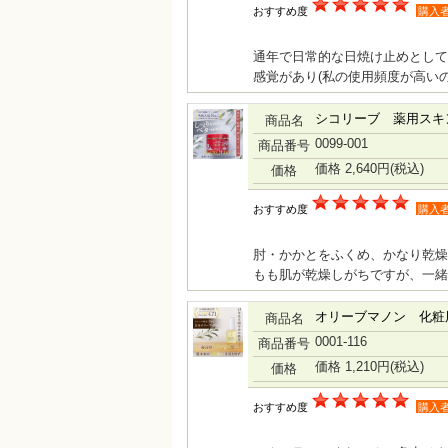
おすすめ度
購入
通年で日常的な日焼け止めとして
感覚があり(私の使用頻度が高い
シコリーブ 薬用スキン
商品名
0099-001
商品番号
価格 2,640円
(税込)
価格
おすすめ度
購入
肘・かかとをふくめ、かなり乾燥
もも肌が乾燥しがちですが、一緒
オリーブマノン 化粧用
商品名
0001-116
商品番号
価格 1,210円
(税込)
価格
おすすめ度
購入