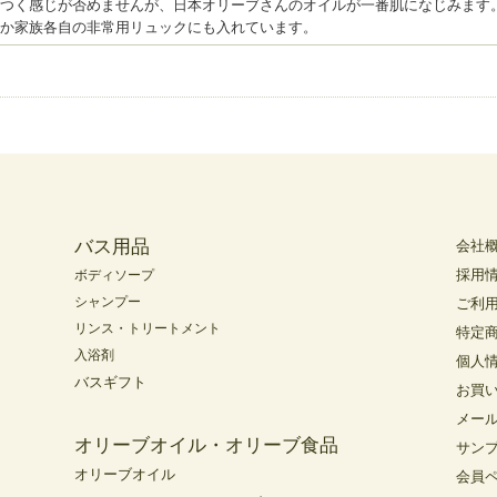
つく感じが否めませんが、日本オリーブさんのオイルが一番肌になじみます
か家族各自の非常用リュックにも入れています。
バス用品
会社
採用
ボディソープ
シャンプー
ご利
リンス・トリートメント
特定
入浴剤
個人
バスギフト
お買
メー
オリーブオイル・オリーブ食品
サン
オリーブオイル
会員