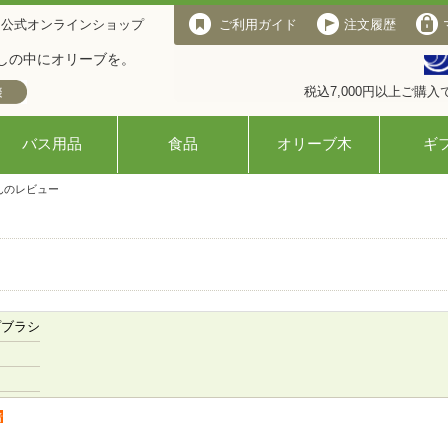
 公式オンラインショップ
ご利用ガイド
注文履歴
しの中にオリーブを。
税込7,000円以上ご購
バス用品
食品
オリーブ木
ギ
んのレビュー
プブラシ
者