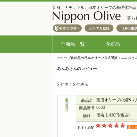
新鮮、ナチュラル。日本オリーブの基礎化粧品
暮ら
化粧品
全商品一覧
オリーブ化粧品の日本オリーブ公式通販
> みんみさ
みんみさんのレビュー
2 件中 1-2 件表示
薬用オリーブの湯S（
商品名
0500-
商品番号
価格 1,430円
(税込)
価格
おすすめ度
購入