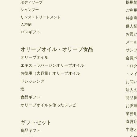
採用
ボディソープ
シャンプー
ご利
リンス・トリートメント
特定
入浴剤
個人
バスギフト
お買
メー
オリーブオイル・オリーブ食品
サン
オリーブオイル
会員
エキストラバージンオリーブオイル
・ロ
お徳用（大容量）オリーブオイル
・マ
ドレッシング
お問
塩
法人
食品ギフト
商品
オリーブオイルを使ったレシピ
お友
業務
直営
ギフトセット
牛窓
食品ギフト