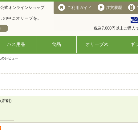
 公式オンラインショップ
ご利用ガイド
注文履歴
しの中にオリーブを。
税込7,000円以上ご購
バス用品
食品
オリーブ木
ギ
んのレビュー
入浴剤）
者