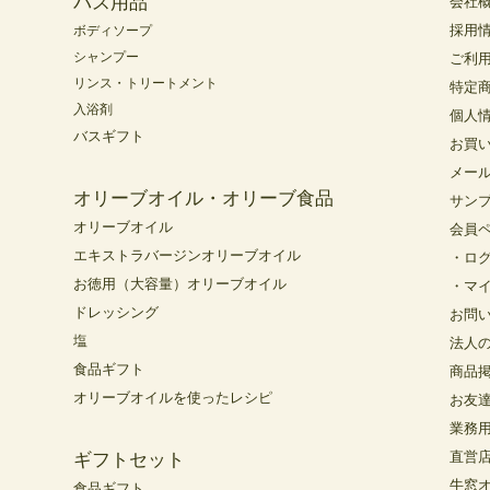
バス用品
会社
採用
ボディソープ
シャンプー
ご利
リンス・トリートメント
特定
入浴剤
個人
バスギフト
お買
メー
オリーブオイル・オリーブ食品
サン
オリーブオイル
会員
エキストラバージンオリーブオイル
・ロ
お徳用（大容量）オリーブオイル
・マ
ドレッシング
お問
塩
法人
食品ギフト
商品
オリーブオイルを使ったレシピ
お友
業務
直営
ギフトセット
牛窓
食品ギフト