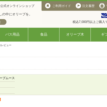
 公式オンラインショップ
ご利用ガイド
注文履歴
しの中にオリーブを。
税込7,000円以上ご購
バス用品
食品
オリーブ木
ギ
のレビュー
ーブムース
者