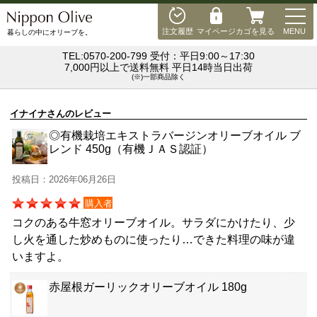
MEN
注文履歴
マイページ
カゴを見る
MENU
暮らしの中にオリーブを。
TEL:0570-200-799 受付：平日9:00～17:30
7,000円以上で送料無料 平日14時当日出荷
(※)一部商品除く
イナイナさんのレビュー
◎有機栽培エキストラバージンオリーブオイル ブ
レンド 450g（有機ＪＡＳ認証）
投稿日：2026年06月26日
購入者
コクのある牛窓オリーブオイル。サラダにかけたり、少
し火を通した炒めものに使ったり…できた料理の味が違
いますよ。
赤屋根ガーリックオリーブオイル 180g