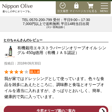
MEN
注文履歴
マイページ
カゴを見る
MENU
暮らしの中にオリーブを。
TEL:0570-200-799 受付：平日9:00～17:30
7,000円以上で送料無料 平日14時当日出荷
(※)一部商品除く
ヒロちゃんさんのレビュー
有機栽培エキストラバージンオリーブオイル シン
グル 450g徳用（有機ＪＡＳ認証）
投稿日：2018年09月30日
購入者
我が家ではドレッシングとして使っています。色々な食
品を雑多にあえたところに、調味酢と食塩とオリーブオ
イルを適当に入れますが、さっぱりとおいしく、簡単、
健康的で気に入っています。
牛窓オリーブ園のご案内