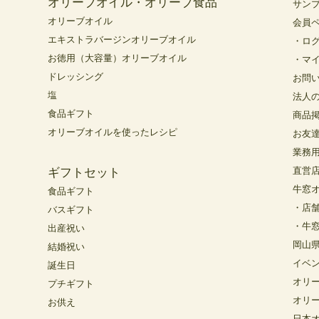
オリーブオイル・オリーブ食品
サン
オリーブオイル
会員
エキストラバージンオリーブオイル
・ロ
お徳用（大容量）オリーブオイル
・マ
ドレッシング
お問
塩
法人
食品ギフト
商品
オリーブオイルを使ったレシピ
お友
業務
直営
ギフトセット
牛窓
食品ギフト
・店
バスギフト
・牛
出産祝い
岡山
結婚祝い
イベ
誕生日
オリ
プチギフト
オリ
お供え
日本