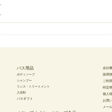
。
。
バス用品
会社
採用
ボディソープ
シャンプー
ご利
リンス・トリートメント
特定
入浴剤
個人
バスギフト
お買
メー