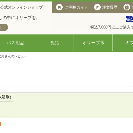
 公式オンラインショップ
ご利用ガイド
注文履歴
しの中にオリーブを。
税込7,000円以上ご購
バス用品
食品
オリーブ木
ギ
父用さんのレビュー
入浴剤）
者