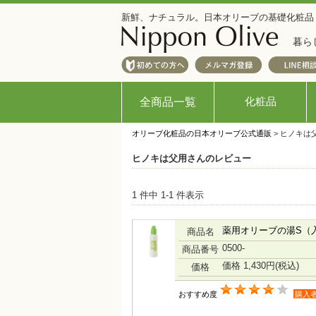
新鮮、ナチュラル。日本オリーブの基礎化粧品
暮ら
化粧品
全商品一覧
オリーブ化粧品の日本オリーブ公式通販
> ヒノキは
ヒノキは父用さんのレビュー
1 件中 1-1 件表示
薬用オリーブの湯S（
商品名
0500-
商品番号
価格 1,430円
(税込)
価格
おすすめ度
購入