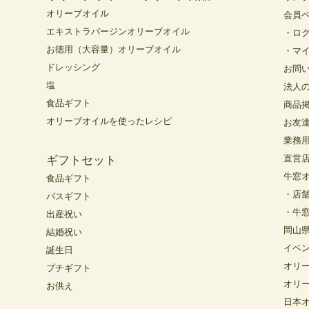
オリーブオイル
会員
エキストラバージンオリーブオイル
・ロ
お徳用（大容量）オリーブオイル
・マ
ドレッシング
お問
塩
法人
食品ギフト
商品
オリーブオイルを使ったレシピ
お友
業務
直営
ギフトセット
牛窓
食品ギフト
・店
バスギフト
・牛
出産祝い
岡山
結婚祝い
イベ
誕生日
オリ
プチギフト
オリ
お供え
日本