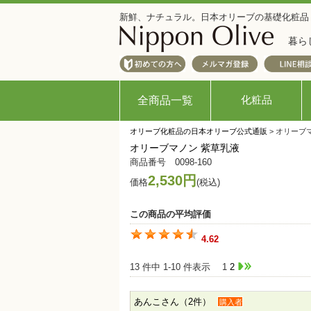
新鮮、ナチュラル。日本オリーブの基礎化粧品
暮ら
化粧品
全商品一覧
オリーブ化粧品の日本オリーブ公式通販
> オリーブ
オリーブマノン 紫草乳液
商品番号 0098-160
2,530円
価格
(税込)
この商品の平均評価
4.62
13 件中 1-10 件表示
1
2
あんこさん（2件）
購入者