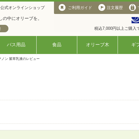
 公式オンラインショップ
ご利用ガイド
注文履歴
しの中にオリーブを。
税込7,000円以上ご購
バス用品
食品
オリーブ木
ギ
マノン 紫草乳液のレビュー