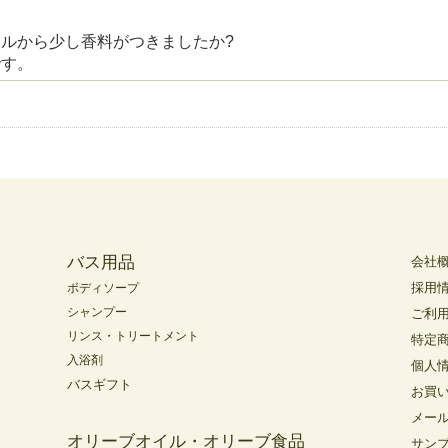
ルから少し香料がつきましたか?
です。
バス用品
会社
採用
ボディソープ
シャンプー
ご利
リンス・トリートメント
特定
入浴剤
個人
バスギフト
お買
メー
オリーブオイル・オリーブ食品
サン