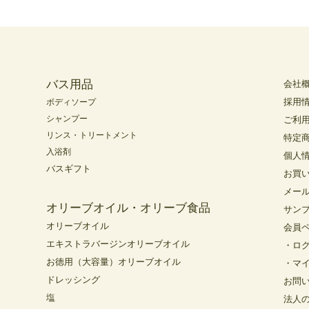
バス用品
会社
採用
ボディソープ
シャンプー
ご利
リンス・トリートメント
特定
入浴剤
個人
バスギフト
お買
メー
オリーブオイル・オリーブ食品
サン
オリーブオイル
会員
エキストラバージンオリーブオイル
・ロ
お徳用（大容量）オリーブオイル
・マ
ドレッシング
お問
塩
法人