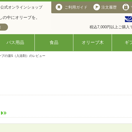
 公式オンラインショップ
ご利用ガイド
注文履歴
しの中にオリーブを。
税込7,000円以上ご購
バス用品
食品
オリーブ木
ギ
ーブの湯S（入浴剤）のレビュー