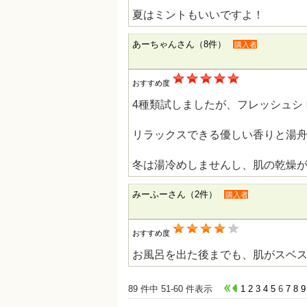
夏はミントもいいですよ！
あーちゃんさん（8件）
購入者
おすすめ度
4種類試しましたが、フレッシュシ
リラックスできる優しい香りと湯
冬は湯冷めしませんし、肌の乾燥
みーふーさん（2件）
購入者
おすすめ度
お風呂を出た後までも、肌がスベ
89 件中 51-60 件表示
1
2
3
4
5
6
7
8
9