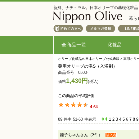
新鮮、ナチュラル。日本オリーブの基礎化粧品
暮ら
化粧品
全商品一覧
オリーブ化粧品の日本オリーブ公式通販
> 薬用オリ
薬用オリーブの湯S（入浴剤）
商品番号 0500-
1,430円
価格
(税込)
この商品の平均評価
4.64
89 件中 51-60 件表示
1
2
3
4
5
6
7
8
9
姫子ちゃんさん（3件）
購入者