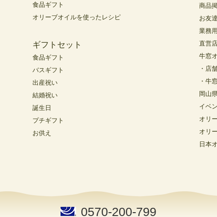
食品ギフト
商品
オリーブオイルを使ったレシピ
お友
業務
直営
ギフトセット
牛窓
食品ギフト
・店
バスギフト
・牛
出産祝い
岡山
結婚祝い
イベ
誕生日
オリ
プチギフト
オリ
お供え
日本
0570-200-799